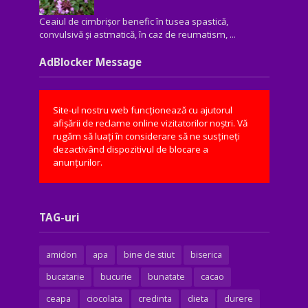
Ceaiul de cimbrișor benefic în tusea spastică,
convulsivă şi astmatică, în caz de reumatism, ...
AdBlocker Message
Site-ul nostru web funcționează cu ajutorul
afișării de reclame online vizitatorilor noștri. Vă
rugăm să luați în considerare să ne susțineți
dezactivând dispozitivul de blocare a
anunțurilor.
TAG-uri
amidon
apa
bine de stiut
biserica
bucatarie
bucurie
bunatate
cacao
ceapa
ciocolata
credinta
dieta
durere