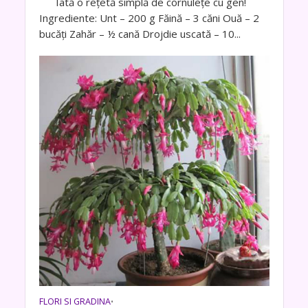
Iată o reţetă simplă de cornuleţe cu gen!
Ingrediente: Unt – 200 g Făină – 3 căni Ouă – 2
bucăţi Zahăr – ½ cană Drojdie uscată – 10...
FLORI SI GRADINA
•