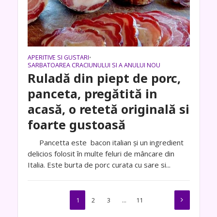
APERITIVE SI GUSTARI
•
SARBATOAREA CRACIUNULUI SI A ANULUI NOU
Ruladă din piept de porc,
panceta, pregătită in
acasă, o retetă originală si
foarte gustoasă
Pancetta este bacon italian și un ingredient
delicios folosit în multe feluri de mâncare din
Italia. Este burta de porc curata cu sare si...
1
2
3
…
11