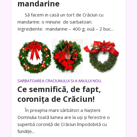
mandarine
Să facem in casă un tort de Crăciun cu
mandarine. o minune de sarbatoari.
Ingrediente: mandarine – 400 g; ouă – 2 buc...
SARBATOAREA CRACIUNULUI SI A ANULUI NOU
Ce semnifică, de fapt,
coronița de Crăciun!
În preajma marii sărbători a Nașterii
Domnului toată lumea are la uși și ferestre o
superbă coroniță de Crăciun împodobită cu
fundițe...