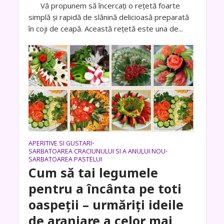
Vă propunem să încercați o rețetă foarte
simplă și rapidă de slănină delicioasă preparată
în coji de ceapă. Această rețetă este una de...
APERITIVE SI GUSTARI
•
SARBATOAREA CRACIUNULUI SI A ANULUI NOU
•
SARBATOAREA PASTELUI
Cum să tai legumele
pentru a încânta pe toti
oaspeții – urmăriți ideile
de aranjare a celor mai