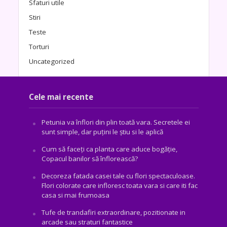
Sfaturi utile
Stiri
Teste
Torturi
Uncategorized
Cele mai recente
Petunia va înflori din plin toată vara. Secretele ei
sunt simple, dar puțini le știu si le aplică
Cum să faceți ca planta care aduce bogăţie,
Copacul banilor să înflorească?
Decoreza fatada casei tale cu flori spectaculoase.
Flori colorate care infloresc toata vara si care iti fac
casa si mai frumoasa
Tufe de trandafiri extraordinare, pozitionate in
arcade sau straturi fantastice