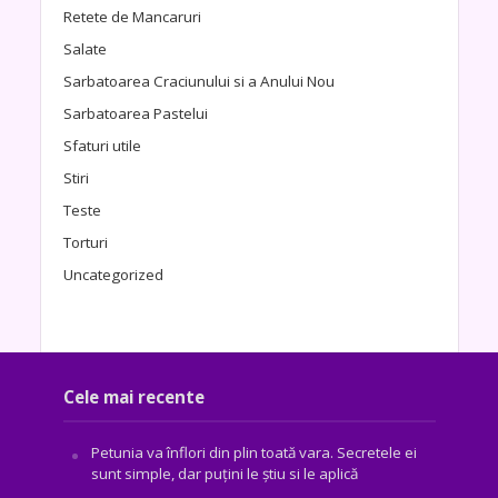
Retete de Mancaruri
Salate
Sarbatoarea Craciunului si a Anului Nou
Sarbatoarea Pastelui
Sfaturi utile
Stiri
Teste
Torturi
Uncategorized
Cele mai recente
Petunia va înflori din plin toată vara. Secretele ei
sunt simple, dar puțini le știu si le aplică