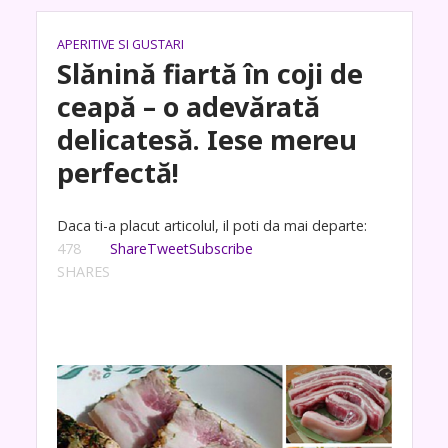
APERITIVE SI GUSTARI
Slănină fiartă în coji de
ceapă – o adevărată
delicatesă. Iese mereu
perfectă!
Daca ti-a placut articolul, il poti da mai departe:
478
Share
Tweet
Subscribe
SHARES