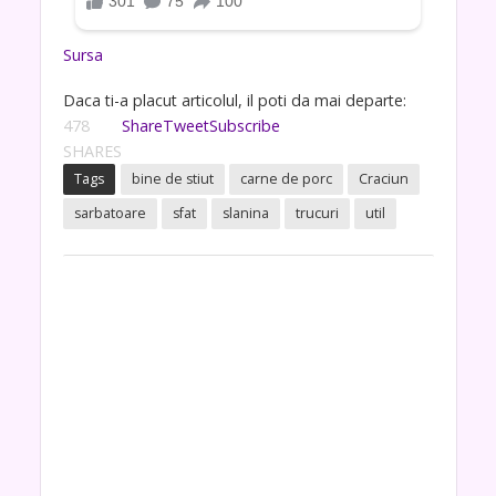
Sursa
Daca ti-a placut articolul, il poti da mai departe:
478
Share
Tweet
Subscribe
SHARES
Tags
bine de stiut
carne de porc
Craciun
sarbatoare
sfat
slanina
trucuri
util