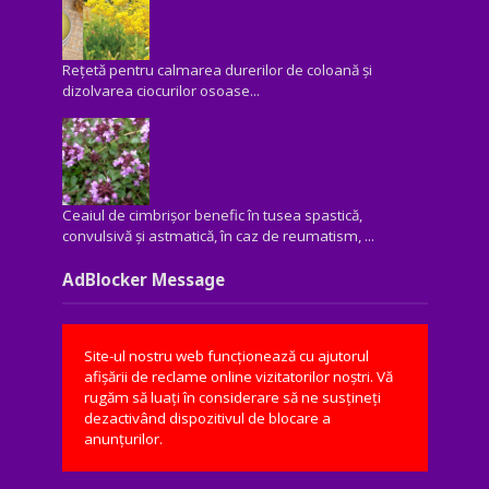
Rețetă pentru calmarea durerilor de coloană și
dizolvarea ciocurilor osoase...
Ceaiul de cimbrișor benefic în tusea spastică,
convulsivă şi astmatică, în caz de reumatism, ...
AdBlocker Message
Site-ul nostru web funcționează cu ajutorul
afișării de reclame online vizitatorilor noștri. Vă
rugăm să luați în considerare să ne susțineți
dezactivând dispozitivul de blocare a
anunțurilor.