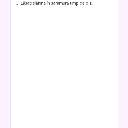
3. Lăsați slănina în saramură timp de o zi.