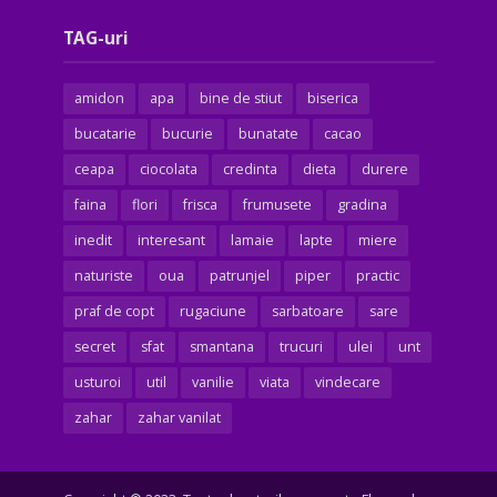
TAG-uri
amidon
apa
bine de stiut
biserica
bucatarie
bucurie
bunatate
cacao
ceapa
ciocolata
credinta
dieta
durere
faina
flori
frisca
frumusete
gradina
inedit
interesant
lamaie
lapte
miere
naturiste
oua
patrunjel
piper
practic
praf de copt
rugaciune
sarbatoare
sare
secret
sfat
smantana
trucuri
ulei
unt
usturoi
util
vanilie
viata
vindecare
zahar
zahar vanilat