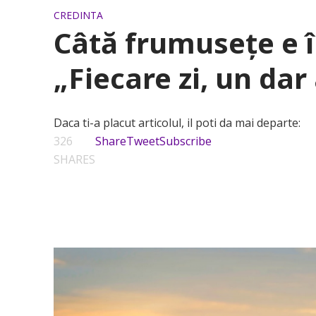
CREDINTA
Câtă frumuseţe e 
„Fiecare zi, un da
Daca ti-a placut articolul, il poti da mai departe:
326
Share
Tweet
Subscribe
SHARES