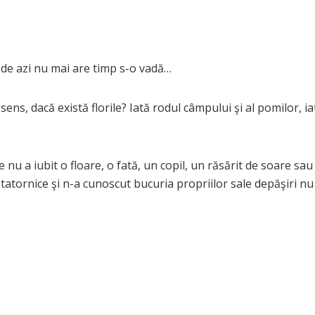
 de azi nu mai are timp s-o vadă…
ens, dacă există florile? Iată rodul câmpului şi al pomilor, ia
 nu a iubit o floare, o fată, un copil, un răsărit de soare sau
statornice şi n-a cunoscut bucuria propriilor sale depăşiri nu