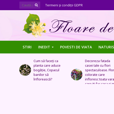
Termeni şi condiţii GDPR
STIRI
INEDIT
POVESTI DE VIATA
NATURIS
ți ca
Decoreza fatada
Tufe de trandafiri
 aduce
casei tale cu flori
extraordinare,
pacul
spectaculoase. Flori
pozitionate in arca
colorate care
sau straturi
?
infloresc toata vara si
fantastice
care iti fac casa si mai
frumoasa