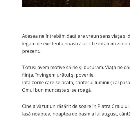
Adesea ne întrebăm dacă are vreun sens viaţa şi da
legate de existenţa noastră aici. Le întâlnim zilnic
prezent.
Totuşi avem motive să ne şi bucurăm. Viaţa ne dăr
fiinţa, învingem urâtul şi poverile.
Iată zorile care se arată, cântecul luminii şi al păs
Omul bun munceşte şi se roagă.
Cine a văzut un răsărit de soare în Piatra Craiului
lasă noaptea, noaptea de basm a lui august, cântă