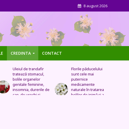
8 august 2026
LE
CREDINTA
CONTACT
Florile păducelului
Panseluța sălbatică –
sunt cele mai
Este eficientă pentru
puternice
cistită, ameliorează
medicamente
constipația, are grijă
naturale în tratarea
de sănătatea urinară,
bolilor de inimă şi a
tratează problemele
celor vasculare.
respiratorii
Sechele postinfarct,
colesterol marit