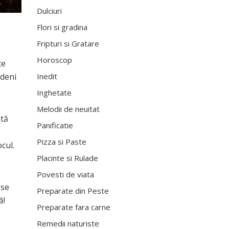
Dulciuri
Flori si gradina
Fripturi si Gratare
Horoscop
te
Inedit
ndeni
Inghetate
Melodii de neuitat
ntă
Panificatie
Pizza si Paste
cul.
Placinte si Rulade
Povesti de viata
 se
Preparate din Peste
ă!
Preparate fara carne
Remedii naturiste