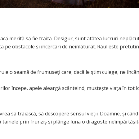
că merită să fie trăită. Desigur, sunt atâtea lucruri neplăcu
 ca pe obstacole şi încercări de neînlăturat. Răul este pretuti
uie o seamă de frumuseţi care, dacă le ştim culege, ne încâ
ărilor începe, apele aleargă scânteind, musteşte viaţa în tot lo
 vrea să trăiască, să descopere sensul vieţii. Doamne, şi când
 tainele prin frunziş şi plânge luna o dragoste neîmpărtăşit