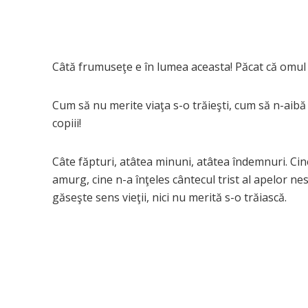
Câtă frumuseţe e în lumea aceasta! Păcat că omul
Cum să nu merite viaţa s-o trăieşti, cum să n-aibă s
copiii!
Câte făpturi, atâtea minuni, atâtea îndemnuri. Cine
amurg, cine n-a înţeles cântecul trist al apelor ne
găseşte sens vieţii, nici nu merită s-o trăiască.