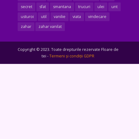
secret
sfat
smantana
trucuri
ulei
unt
usturoi
util
vanilie
viata
vindecare
zahar
zahar vanilat
Copyright © 2023. Toate drepturile rezervate Floare de
tei -
Termeni şi condiţii GDPR