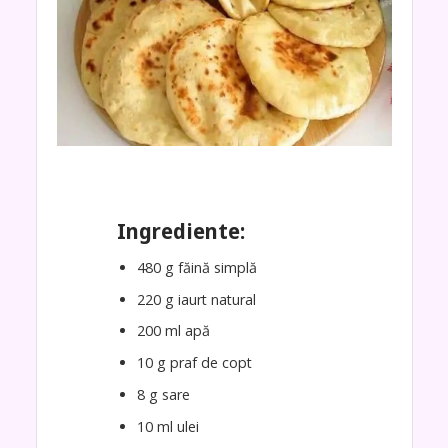
Ingrediente:
480 g făină simplă
220 g iaurt natural
200 ml apă
10 g praf de copt
8 g sare
10 ml ulei