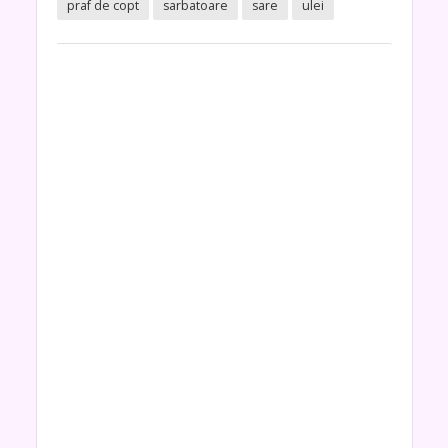
praf de copt
sarbatoare
sare
ulei