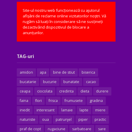
Site-ul nostru web funcționează cu ajutorul
afișării de reclame online vizitatorilor noștri. Vă
rugăm să luați în considerare să ne susțineți
dezactivând dispozitivul de blocare a
anunțurilor.
TAG-uri
amidon
apa
bine de stiut
biserica
bucatarie
bucurie
bunatate
cacao
ceapa
ciocolata
credinta
dieta
durere
faina
flori
frisca
frumusete
gradina
inedit
interesant
lamaie
lapte
miere
naturiste
oua
patrunjel
piper
practic
praf de copt
rugaciune
sarbatoare
sare