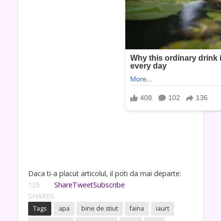
Daca ti-a placut articolul, il poti da mai departe:
125
Share
Tweet
Subscribe
SHARES
Tags
apa
bine de stiut
faina
iaurt