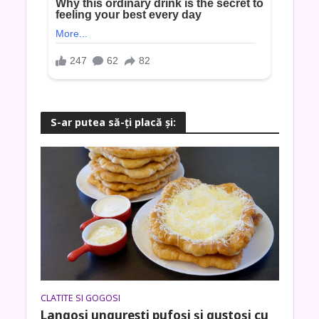
S-ar putea să-ţi placă şi:
CLATITE SI GOGOSI
Langoși unguresti pufoși și gustoși cu