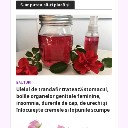
S-ar putea să-ţi placă şi:
BAUTURI
Uleiul de trandafir tratează stomacul,
bolile organelor genitale feminine,
insomnia, durerile de cap, de urechi și
înlocuiește cremele și loțiunile scumpe