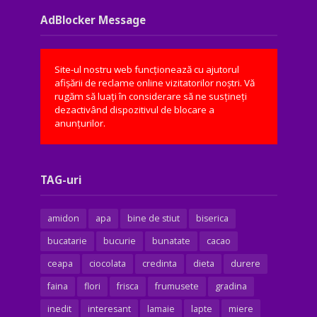
AdBlocker Message
Site-ul nostru web funcționează cu ajutorul
afișării de reclame online vizitatorilor noștri. Vă
rugăm să luați în considerare să ne susțineți
dezactivând dispozitivul de blocare a
anunțurilor.
TAG-uri
amidon
apa
bine de stiut
biserica
bucatarie
bucurie
bunatate
cacao
ceapa
ciocolata
credinta
dieta
durere
faina
flori
frisca
frumusete
gradina
inedit
interesant
lamaie
lapte
miere