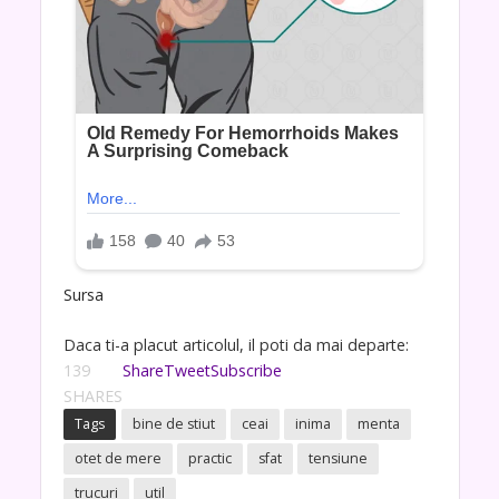
Sursa
Daca ti-a placut articolul, il poti da mai departe:
139
Share
Tweet
Subscribe
SHARES
Tags
bine de stiut
ceai
inima
menta
otet de mere
practic
sfat
tensiune
trucuri
util