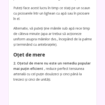
Puteți face acest lucru în timp ce stați pe un scaun
cu picioarele într-un lighean cu apă sau în picioare
în el.
Alternativ, vă puteți ține mâinile sub apă rece timp
de câteva minute (apa ar trebui să acționeze
uniform asupra mâinilor dvs., începând de la palme
și terminând cu antebrațele).
Oțet de mere
2. Oțetul de mere nu este un remediu popular
mai puțin eficient
, reduce perfect tensiunea
arterială cu cel puțin douăzeci și cinci până la
treizeci și cinci de unități.