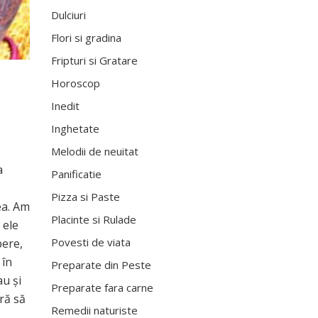
Dulciuri
Flori si gradina
Fripturi si Gratare
Horoscop
Inedit
Inghetate
Melodii de neuitat
a
Panificatie
Pizza si Paste
ea. Am
Placinte si Rulade
 ele
Povesti de viata
bere,
 în
Preparate din Peste
au și
Preparate fara carne
ră să
Remedii naturiste