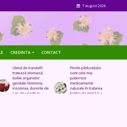
7 august 2026
LE
CREDINTA
CONTACT
Florile păducelului
Panseluța sălbatică –
sunt cele mai
Este eficientă pentru
puternice
cistită, ameliorează
medicamente
constipația, are grijă
naturale în tratarea
de sănătatea urinară,
bolilor de inimă şi a
tratează problemele
celor vasculare.
respiratorii
Sechele postinfarct,
colesterol marit