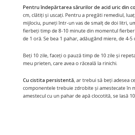
Pentru îndepărtarea sărurilor de acid uric din co
cm, clătiți și uscați. Pentru a pregăti remediul, lu
mijlociu, puneți într-un vas de smalț de doi litri, um
fierbeți timp de 8-10 minute din momentul fierberii.
de 1 oră. Se bea 1 pahar, adăugând miere, de 4-5 o
Beți 10 zile, faceți o pauză timp de 10 zile și rep
meu prieten, care avea o răceală la rinichi.
Cu cistita persistentă
, ar trebui să beți adesea c
componentele trebuie zdrobite și amestecate în mod
amestecul cu un pahar de apă clocotită, se lasă 1