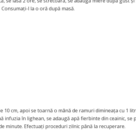
tă, se lasă 2 ore, se strecoară, se adaugă miere după gust și
e. Consumați-l la o oră după masă.
 de 10 cm, apoi se toarnă o mână de ramuri dimineața cu 1 lit
nă infuzia în lighean, se adaugă apă fierbinte din ceainic, se
de minute. Efectuați proceduri zilnic până la recuperare.