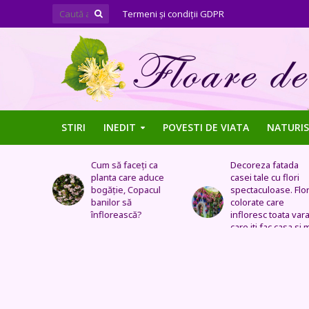
Termeni şi condiţii GDPR
STIRI
INEDIT
POVESTI DE VIATA
NATURIS
ți ca
Decoreza fatada
Tufe de trandafiri
 aduce
casei tale cu flori
extraordinare,
pacul
spectaculoase. Flori
pozitionate in arca
colorate care
sau straturi
?
infloresc toata vara si
fantastice
care iti fac casa si mai
frumoasa