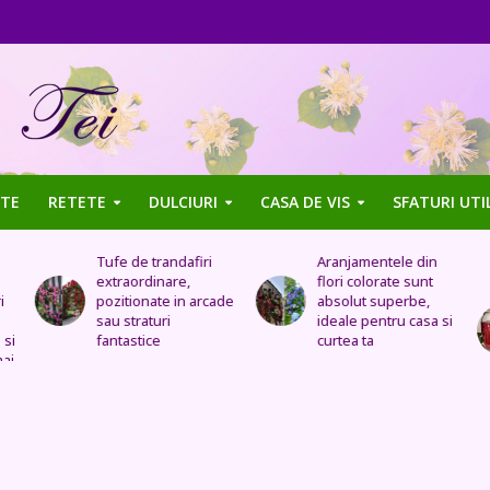
TE
RETETE
DULCIURI
CASA DE VIS
SFATURI UTI
Aranjamentele din
Uleiul de trandafir
flori colorate sunt
tratează stomacul,
de
absolut superbe,
bolile organelor
ideale pentru casa si
genitale feminine,
curtea ta
insomnia, durerile de
cap, de urechi și
înlocuiește cremele
și loțiunile scumpe