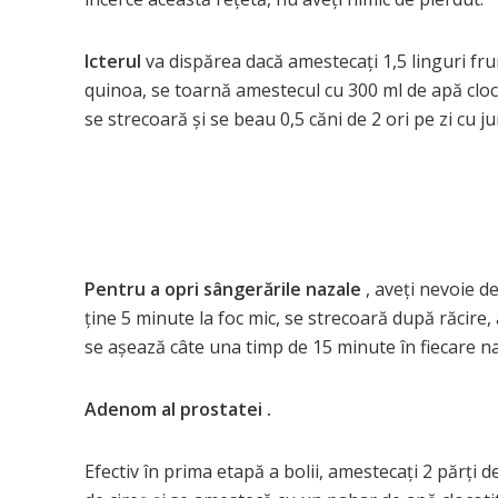
Icterul
va dispărea dacă amestecați 1,5 linguri frun
quinoa, se toarnă amestecul cu 300 ml de apă clocot
se strecoară și se beau 0,5 căni de 2 ori pe zi cu 
Pentru a opri sângerările nazale
, aveți nevoie d
ține 5 minute la foc mic, se strecoară după răcire, 
se așează câte una timp de 15 minute în fiecare nară
Adenom al prostatei .
Efectiv în prima etapă a bolii, amestecați 2 părți