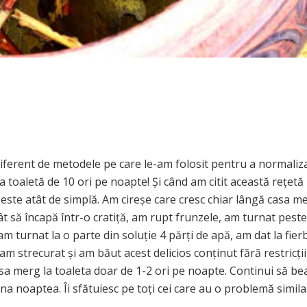
ndiferent de metodele pe care le-am folosit pentru a normaliz
la toaletă de 10 ori pe noapte! Și când am citit această rețetă
 este atât de simplă. Am cireșe care cresc chiar lângă casa m
ât să încapă într-o cratiță, am rupt frunzele, am turnat peste
m turnat la o parte din soluție 4 părți de apă, am dat la fier
am strecurat și am băut acest delicios conținut fără restricții
 sa merg la toaleta doar de 1-2 ori pe noapte. Continui să be
ina noaptea. Îi sfătuiesc pe toți cei care au o problemă simila