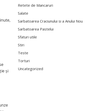
Retete de Mancaruri
Salate
inute,
Sarbatoarea Craciunului si a Anului Nou
Sarbatoarea Pastelui
Sfaturi utile
Stiri
Teste
Torturi
se
Uncategorized
ie și
runze