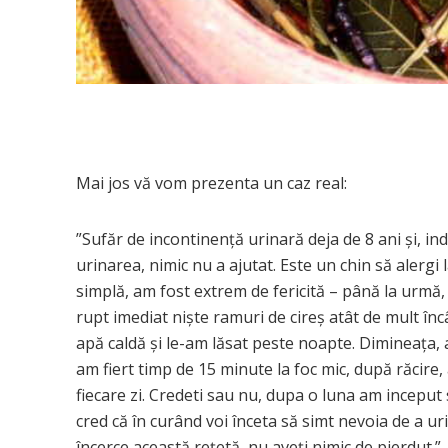
Mai jos vă vom prezenta un caz real:
”Sufăr de incontinență urinară deja de 8 ani și, i
urinarea, nimic nu a ajutat. Este un chin să alergi 
simplă, am fost extrem de fericită – până la urmă,
rupt imediat niște ramuri de cireș atât de mult înc
apă caldă și le-am lăsat peste noapte. Dimineața, a
am fiert timp de 15 minute la foc mic, după răcire, 
fiecare zi. Credeti sau nu, dupa o luna am inceput
cred că în curând voi înceta să simt nevoia de a ur
încerce această rețetă, nu aveți nimic de pierdut.”