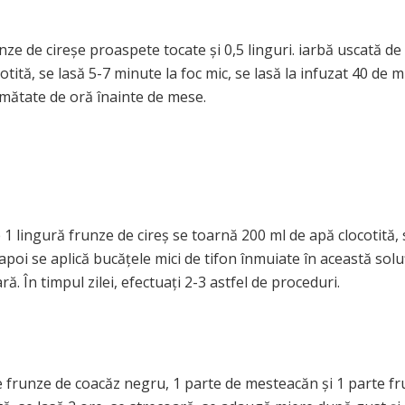
ze de cireșe proaspete tocate și 0,5 linguri. iarbă uscată de
ită, se lasă 5-7 minute la foc mic, se lasă la infuzat 40 de m
jumătate de oră înainte de mese.
e 1 lingură frunze de cireș se toarnă 200 ml de apă clocotită, 
apoi se aplică bucățele mici de tifon înmuiate în această soluț
. În timpul zilei, efectuați 2-3 astfel de proceduri.
 de frunze de coacăz negru, 1 parte de mesteacăn și 1 parte f