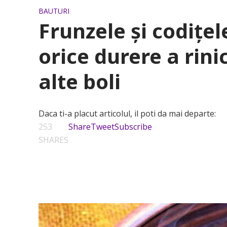
BAUTURI
Frunzele și codițel
orice durere a rinich
alte boli
Daca ti-a placut articolul, il poti da mai departe:
253
Share
Tweet
Subscribe
SHARES