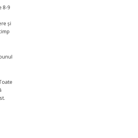
e 8-9
ere și
 timp
 bunul
 Toate
ă
st.