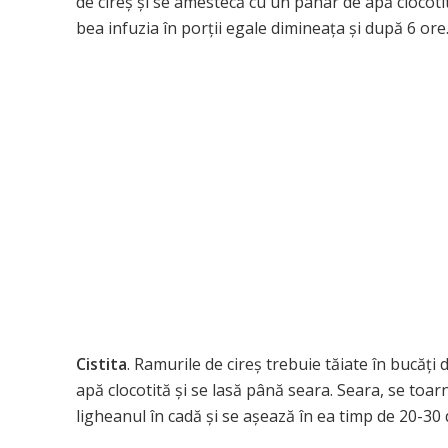
de cireș și se amestecă cu un pahar de apă clocoti
bea infuzia în porții egale dimineața și după 6 or
Cistita
. Ramurile de cireș trebuie tăiate în bucăți
apă clocotită și se lasă până seara. Seara, se toar
ligheanul în cadă și se așează în ea timp de 20-30 