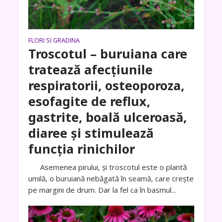
FLORI SI GRADINA
Troscotul – buruiana care
tratează afecţiunile
respiratorii, osteoporoza,
esofagite de reflux,
gastrite, boală ulceroasă,
diaree şi stimulează
funcţia rinichilor
Asemenea pirului, şi troscotul este o plantă
umilă, o buruiană nebăgată în seamă, care creşte
pe margini de drum. Dar la fel ca în basmul...