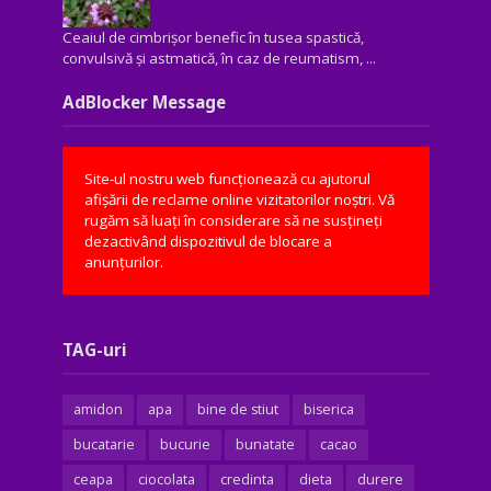
Ceaiul de cimbrișor benefic în tusea spastică,
convulsivă şi astmatică, în caz de reumatism, ...
AdBlocker Message
Site-ul nostru web funcționează cu ajutorul
afișării de reclame online vizitatorilor noștri. Vă
rugăm să luați în considerare să ne susțineți
dezactivând dispozitivul de blocare a
anunțurilor.
TAG-uri
amidon
apa
bine de stiut
biserica
bucatarie
bucurie
bunatate
cacao
ceapa
ciocolata
credinta
dieta
durere