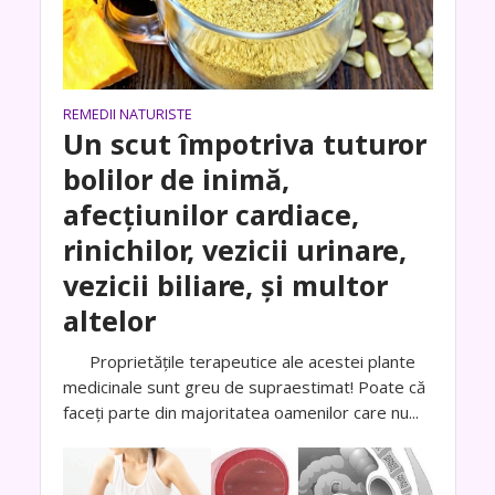
REMEDII NATURISTE
Un scut împotriva tuturor
bolilor de inimă,
afecțiunilor cardiace,
rinichilor, vezicii urinare,
vezicii biliare, și multor
altelor
Proprietățile terapeutice ale acestei plante
medicinale sunt greu de supraestimat! Poate că
faceți parte din majoritatea oamenilor care nu...