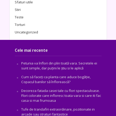
Sfaturi utile
Stiri
Teste
Torturi
Uncategorized
Cele mai recente
Petunia va înflori din plin toată vara. Secretele ei
sunt simple, dar puțini le știu si le aplică
Cum să faceți ca planta care aduce bogăţie,
Copacul banilor să înflorească?
Decoreza fatada casei tale cu flori spectaculoase.
Flori colorate care infloresc toata vara si care iti fac
casa si mai frumoasa
Tufe de trandafiri extraordinare, pozitionate in
arcade sau straturi fantastice