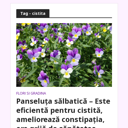
Tag - cistita
FLORI SI GRADINA
Panseluța sălbatică – Este
eficientă pentru cistită,
ameliorează constipația,