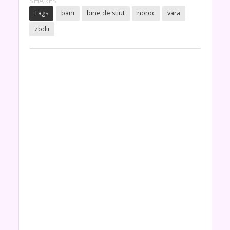
SHARES
Tags
bani
bine de stiut
noroc
vara
zodii