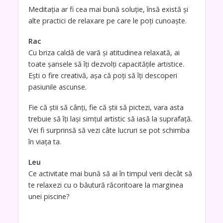
Meditaţia ar fi cea mai bună soluţie, însă există şi
alte practici de relaxare pe care le poţi cunoaşte.
Rac
Cu briza caldă de vară şi atitudinea relaxată, ai
toate şansele să îţi dezvolţi capacităţile artistice.
Eşti o fire creativă, aşa că poţi să îţi descoperi
pasiunile ascunse.
Fie că ştii să cânţi, fie că ştii să pictezi, vara asta
trebuie să îţi laşi simţul artistic să iasă la suprafaţă.
Vei fi surprinsă să vezi câte lucruri se pot schimba
în viaţa ta.
Leu
Ce activitate mai bună să ai în timpul verii decât să
te relaxezi cu o băutură răcoritoare la marginea
unei piscine?