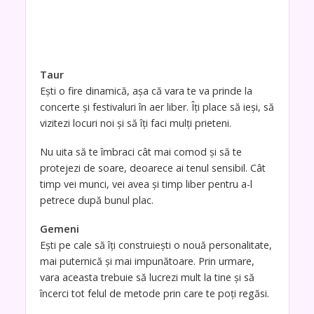
Taur
Eşti o fire dinamică, aşa că vara te va prinde la
concerte şi festivaluri în aer liber. Îţi place să ieşi, să
vizitezi locuri noi şi să îţi faci mulţi prieteni.
Nu uita să te îmbraci cât mai comod şi să te
protejezi de soare, deoarece ai tenul sensibil. Cât
timp vei munci, vei avea şi timp liber pentru a-l
petrece după bunul plac.
Gemeni
Eşti pe cale să îţi construieşti o nouă personalitate,
mai puternică şi mai impunătoare. Prin urmare,
vara aceasta trebuie să lucrezi mult la tine şi să
încerci tot felul de metode prin care te poţi regăsi.