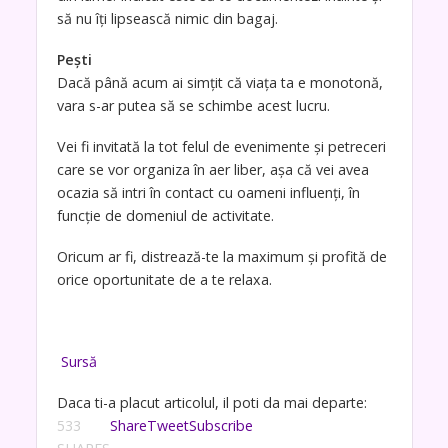
să nu îţi lipsească nimic din bagaj.
Peşti
Dacă până acum ai simţit că viaţa ta e monotonă,
vara s-ar putea să se schimbe acest lucru.
Vei fi invitată la tot felul de evenimente şi petreceri
care se vor organiza în aer liber, aşa că vei avea
ocazia să intri în contact cu oameni influenţi, în
funcţie de domeniul de activitate.
Oricum ar fi, distrează-te la maximum şi profită de
orice oportunitate de a te relaxa.
Sursă
Daca ti-a placut articolul, il poti da mai departe:
533
Share
Tweet
Subscribe