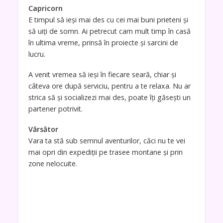
Capricorn
E timpul să ieşi mai des cu cei mai buni prieteni şi
să uiţi de somn. Ai petrecut cam mult timp în casă
în ultima vreme, prinsă în proiecte şi sarcini de
lucru.
A venit vremea să ieşi în fiecare seară, chiar şi
câteva ore după serviciu, pentru a te relaxa. Nu ar
strica să şi socializezi mai des, poate îţi găseşti un
partener potrivit.
Vărsător
Vara ta stă sub semnul aventurilor, căci nu te vei
mai opri din expediţii pe trasee montane şi prin
zone nelocuite.