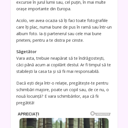
excursie în jurul lumii sau, cel puţin, în mai multe
oraşe importante din Europa.
Acolo, vei avea ocazia să îţi faci toate fotografiile
care îţi plac, numai bune de pus în ramă sau într-un
album foto. Ia-ţi partenerul sau cele mai bune
prieteni, pentru a te distra pe cinste.
Săgetător
Vara asta, trebuie neapărat să te îndrăgosteşti,
căci până acum ai copilărit destul. Ar fi timpul să te
stabileşti la casa ta şi să fii mai responsabilă.
Dacă eşti deja într-o relaţie, pregăteşte-te pentru
schimbări majore, poate un copil sau, de ce nu, o
nouă locuinţă? E vara schimbărilor, aşa că fii
pregătită!