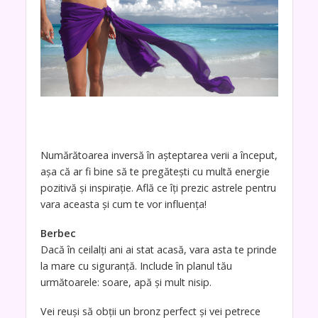
Numărătoarea inversă în aşteptarea verii a început,
aşa că ar fi bine să te pregăteşti cu multă energie
pozitivă şi inspiraţie. Află ce îţi prezic astrele pentru
vara aceasta şi cum te vor influenţa!
Berbec
Dacă în ceilalţi ani ai stat acasă, vara asta te prinde
la mare cu siguranţă. Include în planul tău
următoarele: soare, apă şi mult nisip.
Vei reuşi să obţii un bronz perfect şi vei petrece