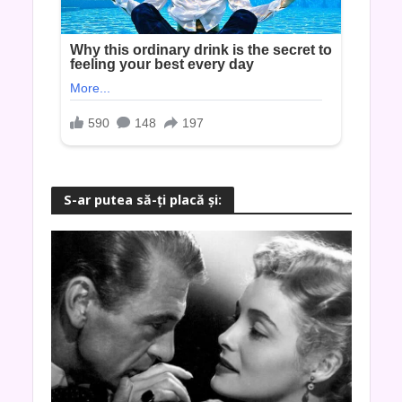
S-ar putea să-ţi placă şi: