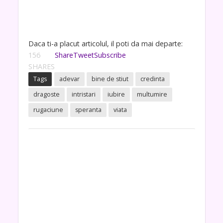
Daca ti-a placut articolul, il poti da mai departe:
156
Share
Tweet
Subscribe
SHARES
Tags
adevar
bine de stiut
credinta
dragoste
intristari
iubire
multumire
rugaciune
speranta
viata