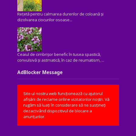
Rețetă pentru calmarea durerilor de coloană și
dizolvarea ciocurilor osoase...
Ceaiul de cimbrișor benefic în tusea spastică,
convulsivă şi astmatică, în caz de reumatism, ...
AdBlocker Message
Site-ul nostru web funcționează cu ajutorul
afișării de reclame online vizitatorilor noștri. Vă
rugăm să luați în considerare să ne susțineți
dezactivând dispozitivul de blocare a
anunțurilor.