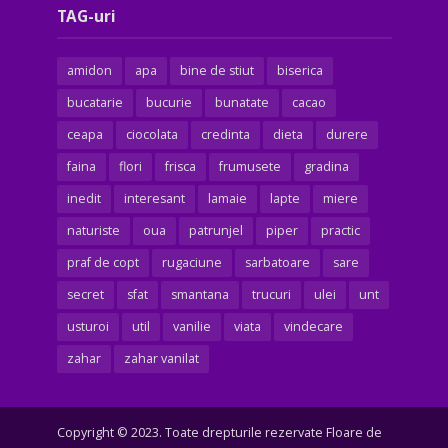
TAG-uri
amidon
apa
bine de stiut
biserica
bucatarie
bucurie
bunatate
cacao
ceapa
ciocolata
credinta
dieta
durere
faina
flori
frisca
frumusete
gradina
inedit
interesant
lamaie
lapte
miere
naturiste
oua
patrunjel
piper
practic
praf de copt
rugaciune
sarbatoare
sare
secret
sfat
smantana
trucuri
ulei
unt
usturoi
util
vanilie
viata
vindecare
zahar
zahar vanilat
Copyright © 2023. Toate drepturile rezervate Floare de