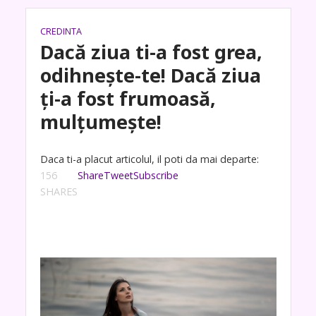
CREDINTA
Dacă ziua ti-a fost grea,
odihnește-te! Dacă ziua
ți-a fost frumoasă,
mulțumește!
Daca ti-a placut articolul, il poti da mai departe:
156
Share
Tweet
Subscribe
SHARES