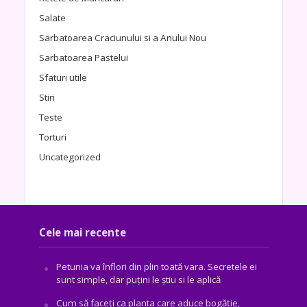
Salate
Sarbatoarea Craciunului si a Anului Nou
Sarbatoarea Pastelui
Sfaturi utile
Stiri
Teste
Torturi
Uncategorized
Cele mai recente
Petunia va înflori din plin toată vara. Secretele ei
sunt simple, dar puțini le știu si le aplică
Cum să faceți ca planta care aduce bogăţie,