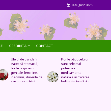
9 august 2026
LE
CREDINTA
CONTACT
Florile păducelului
Panseluța sălbatică –
sunt cele mai
Este eficientă pentru
puternice
cistită, ameliorează
medicamente
constipația, are grijă
naturale în tratarea
de sănătatea urinară,
bolilor de inimă şi a
tratează problemele
celor vasculare.
respiratorii
Sechele postinfarct,
colesterol marit