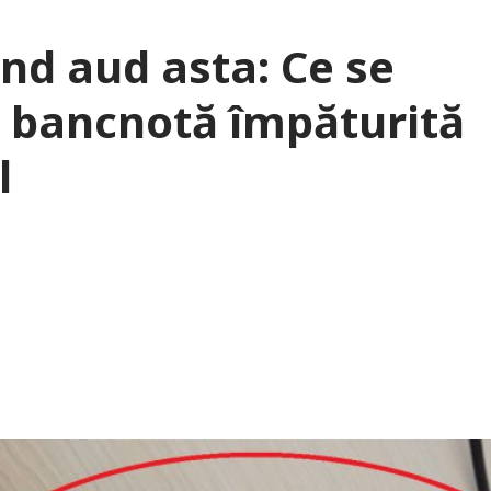
nd aud asta: Ce se
o bancnotă împăturită
l