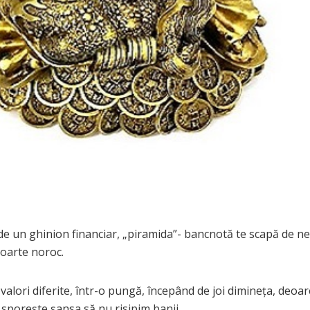
i de un ghinion financiar, „piramida”- bancnotă te scapă de ne
poarte noroc.
valori diferite, într-o pungă, începând de joi dimineța, deoa
 sporește șansa să nu risipim banii.