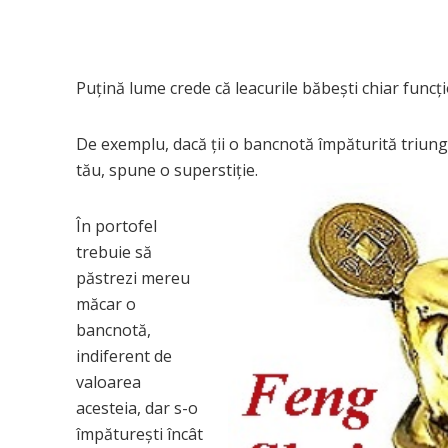
Puțină lume crede că leacurile băbești chiar funcțio
De exemplu, dacă ții o bancnotă împăturită triung
tău, spune o superstiție.
În portofel
trebuie să
păstrezi mereu
măcar o
bancnotă,
indiferent de
valoarea
acesteia, dar s-o
împătureşti încât