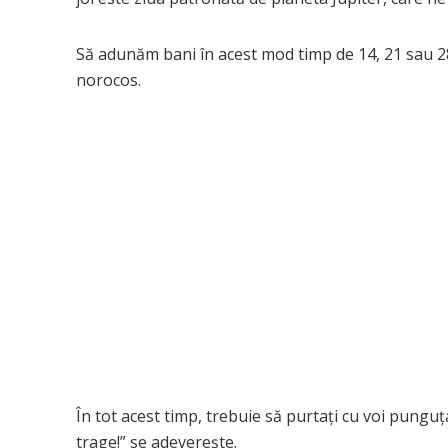
Să adunăm bani în acest mod timp de 14, 21 sau 28 d
norocos.
În tot acest timp, trebuie să purtați cu voi pungu
trage!” se adeverește.