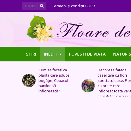
Termeni şi condiţii GDPR
STIRI
INEDIT
POVESTI DE VIATA
NATURIS
ți ca
Decoreza fatada
Tufe de trandafiri
 aduce
casei tale cu flori
extraordinare,
pacul
spectaculoase. Flori
pozitionate in arca
colorate care
sau straturi
?
infloresc toata vara si
fantastice
care iti fac casa si mai
frumoasa