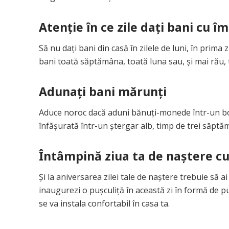
Atenție în ce zile dați bani cu 
Să nu dați bani din casă în zilele de luni, în prima z
bani toată săptămâna, toată luna sau, și mai rău, t
Adunați bani mărunți
Aduce noroc dacă aduni bănuţi-monede într-un borc
înfășurată într-un ștergar alb, timp de trei săptă
Întâmpină ziua ta de naștere cu
Și la aniversarea zilei tale de naștere trebuie să 
inaugurezi o pușculiță în această zi în formă de pu
se va instala confortabil în casa ta.