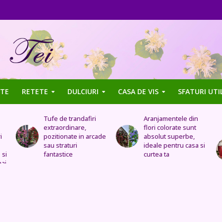
TE
RETETE
DULCIURI
CASA DE VIS
SFATURI UTI
Aranjamentele din
Uleiul de trandafir
flori colorate sunt
tratează stomacul,
de
absolut superbe,
bolile organelor
ideale pentru casa si
genitale feminine,
curtea ta
insomnia, durerile de
cap, de urechi și
înlocuiește cremele
și loțiunile scumpe