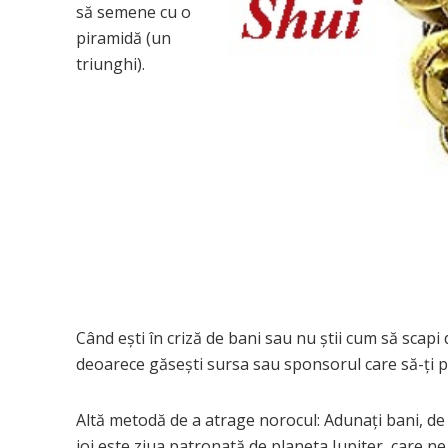
să semene cu o
piramidă (un
triunghi).
Când ești în criză de bani sau nu știi cum să scap
deoarece găseşti sursa sau sponsorul care să-ţi 
Altă metodă de a atrage norocul: Adunați bani, de 
joi este ziua patronată de planeta Jupiter, care ne