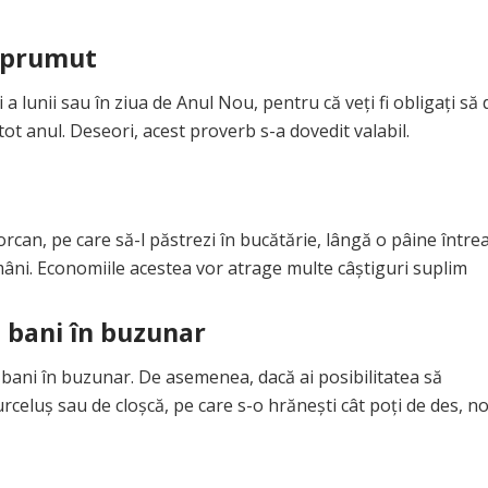
împrumut
i a lunii sau în ziua de Anul Nou, pentru că veți fi obligați să 
ot anul. Deseori, acest proverb s-a dovedit valabil.
an, pe care să-l păstrezi în bucătărie, lângă o pâine între
mâni. Economiile acestea vor atrage multe câștiguri suplim
 bani în buzunar
ai bani în buzunar. De asemenea, dacă ai posibilitatea să
rceluș sau de cloșcă, pe care s-o hrănești cât poți de des, n