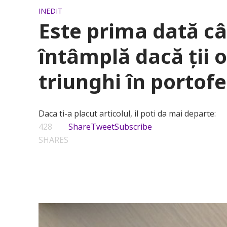
INEDIT
Este prima dată câ
întâmplă dacă ții 
triunghi în portofe
Daca ti-a placut articolul, il poti da mai departe:
428
Share
Tweet
Subscribe
SHARES