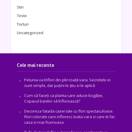
Stiri
Teste
Torturi
Uncategorized
Cele mai recente
Petunia va înflori din plin toată vara. Secretele ei
sunt simple, dar puțini le știu si le aplică
Cum să faceți ca planta care aduce bogăţie,
Copacul banilor să înflorească?
Decoreza fatada casei tale cu flori spectaculoase.
Flori colorate care infloresc toata vara si care iti fac
casa si mai frumoasa