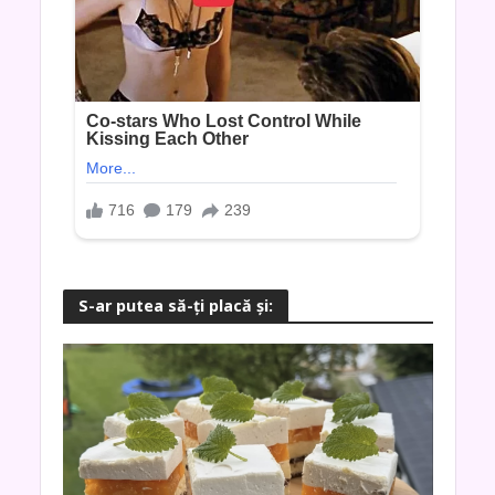
S-ar putea să-ţi placă şi: