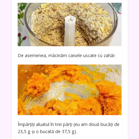
De asemenea, măcinăm caisele uscate cu zahăr.
Împărțiți aluatul în trei părți (eu am două bucăți de
23,5 g și o bucată de 37,5 g).