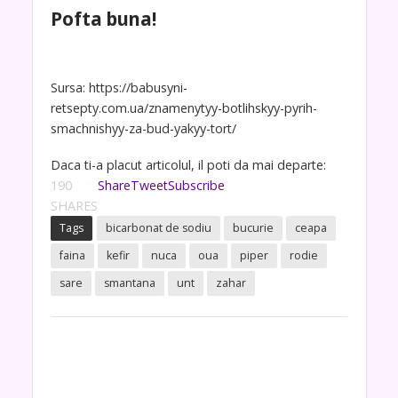
Pofta buna!
Sursa: https://babusyni-
retsepty.com.ua/znamenytyy-botlihskyy-pyrih-
smachnishyy-za-bud-yakyy-tort/
Daca ti-a placut articolul, il poti da mai departe:
190
Share
Tweet
Subscribe
SHARES
Tags
bicarbonat de sodiu
bucurie
ceapa
faina
kefir
nuca
oua
piper
rodie
sare
smantana
unt
zahar