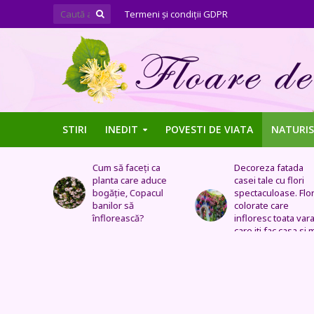
Termeni şi condiţii GDPR
STIRI
INEDIT
POVESTI DE VIATA
NATURIS
ți ca
Decoreza fatada
Tufe de trandafiri
 aduce
casei tale cu flori
extraordinare,
pacul
spectaculoase. Flori
pozitionate in arca
colorate care
sau straturi
?
infloresc toata vara si
fantastice
care iti fac casa si mai
frumoasa