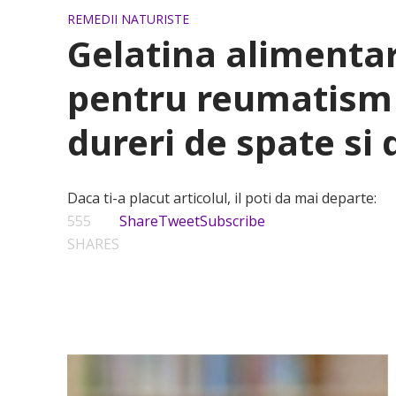
REMEDII NATURISTE
Gelatina alimentara
pentru reumatism s
dureri de spate si 
Daca ti-a placut articolul, il poti da mai departe:
555
Share
Tweet
Subscribe
SHARES