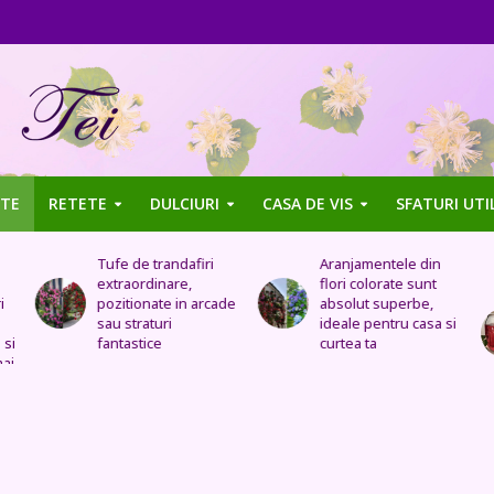
TE
RETETE
DULCIURI
CASA DE VIS
SFATURI UTI
Aranjamentele din
Uleiul de trandafir
flori colorate sunt
tratează stomacul,
de
absolut superbe,
bolile organelor
ideale pentru casa si
genitale feminine,
curtea ta
insomnia, durerile de
cap, de urechi și
înlocuiește cremele
și loțiunile scumpe