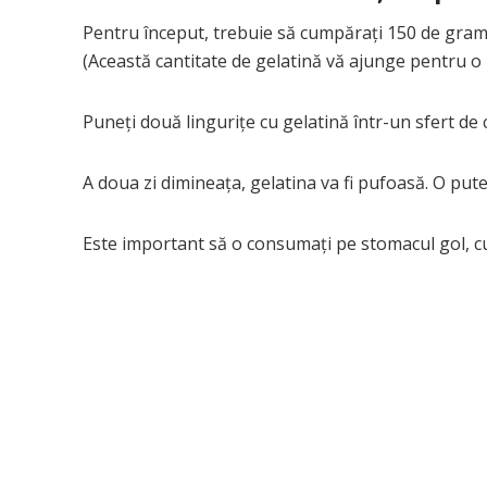
Pentru început, trebuie să cumpărați 150 de grame
(Această cantitate de gelatină vă ajunge pentru o 
Puneți două lingurițe cu gelatină într-un sfert de 
A doua zi dimineața, gelatina va fi pufoasă. O pu
Este important să o consumați pe stomacul gol, cu