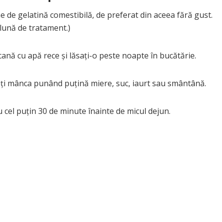
 de gelatină comestibilă, de preferat din aceea fără gust.
lună de tratament.)
cană cu apă rece și lăsați-o peste noapte în bucătărie.
teți mânca punând puțină miere, suc, iaurt sau smântână.
 cel puțin 30 de minute înainte de micul dejun.