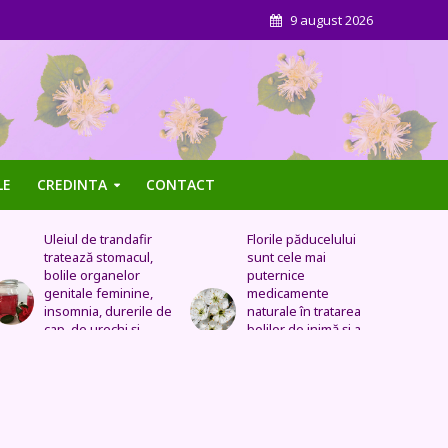
9 august 2026
LE
CREDINTA
CONTACT
Florile păducelului
Panseluța sălbatică –
sunt cele mai
Este eficientă pentru
puternice
cistită, ameliorează
medicamente
constipația, are grijă
naturale în tratarea
de sănătatea urinară,
bolilor de inimă şi a
tratează problemele
celor vasculare.
respiratorii
Sechele postinfarct,
colesterol marit