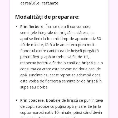
cerealele rafinate
Modalități de preparare:
Prin fierbere.
Înainte de a fi consumate,
semințele integrale de
hrișcă
se clătesc, iar
apoi se fierb la foc mic timp de aproximativ 30-
40 de minute, fără a le amesteca prea mult.
Raportul dintre cantitatea de
hrișcă
pregătită
pentru fiert și apă ar trebui să fie de 1:2,
respectiv pentru a fierbe o cană de
hrișcă
și a o
consuma ca atare este nevoie de două căni de
apă. Bineînțeles, acest raport se schimbă dacă
este vorba de fierberea semințelor de
hrișcă
în
supe sau ciorbe.
Prin coacere.
Boabele de
hrișcă
se pun în tava
de copt, stropite cu puțină apă și sare. Se țin la
cuptor aproximativ 10 minute, până când devin