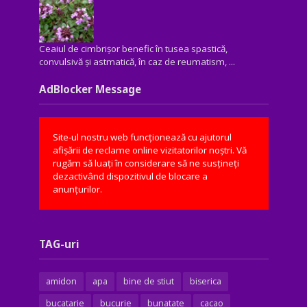
Ceaiul de cimbrișor benefic în tusea spastică,
convulsivă şi astmatică, în caz de reumatism, ...
AdBlocker Message
Site-ul nostru web funcționează cu ajutorul
afișării de reclame online vizitatorilor noștri. Vă
rugăm să luați în considerare să ne susțineți
dezactivând dispozitivul de blocare a
anunțurilor.
TAG-uri
amidon
apa
bine de stiut
biserica
bucatarie
bucurie
bunatate
cacao