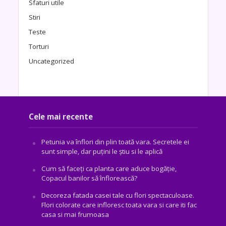
Sfaturi utile
Stiri
Teste
Torturi
Uncategorized
Cele mai recente
Petunia va înflori din plin toată vara. Secretele ei
sunt simple, dar puțini le știu si le aplică
Cum să faceți ca planta care aduce bogăţie,
Copacul banilor să înflorească?
Decoreza fatada casei tale cu flori spectaculoase.
Flori colorate care infloresc toata vara si care iti fac
casa si mai frumoasa