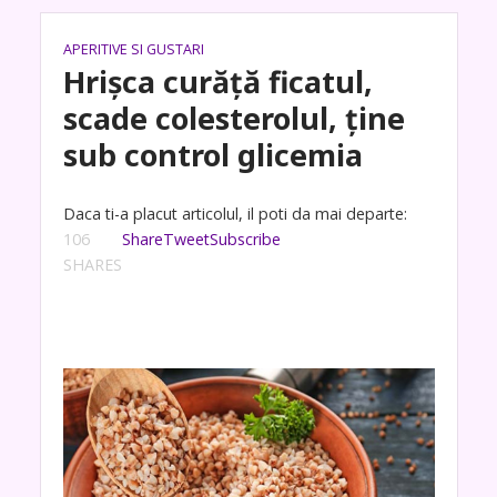
APERITIVE SI GUSTARI
Hrișca curăță ficatul,
scade colesterolul, ține
sub control glicemia
Daca ti-a placut articolul, il poti da mai departe:
106
Share
Tweet
Subscribe
SHARES