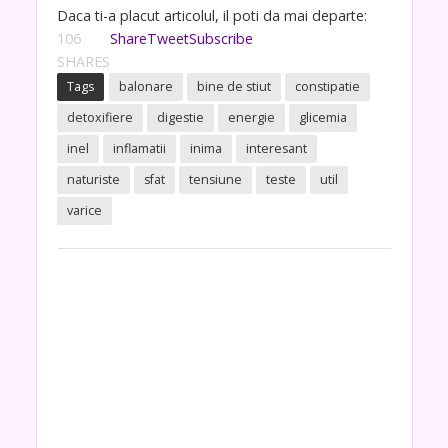
Daca ti-a placut articolul, il poti da mai departe:
106
Share
Tweet
Subscribe
SHARES
Tags
balonare
bine de stiut
constipatie
detoxifiere
digestie
energie
glicemia
inel
inflamatii
inima
interesant
naturiste
sfat
tensiune
teste
util
varice