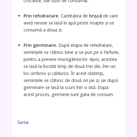
crocante, dar ușor de consumat.
Prin rehidratare.
Cantitatea de
hrișcă
de care
aveți nevoie se lasă în apă peste noapte și se
consumă a doua zi.
Prin germinare.
După etapa de rehidratare,
semințele se clătesc bine și se pun pe o farfurie,
pentru a preveni mucegăirea lor. Apoi, acestea
se lasă la încolțit timp de două-trei zile, într-un
loc umbros și călduros. În acest răstimp,
semințele se clătesc de două ori pe zi, iar după
germinare se lasă la scurs într-o sită. După
acest proces, germenii sunt gata de consum.
Sursa