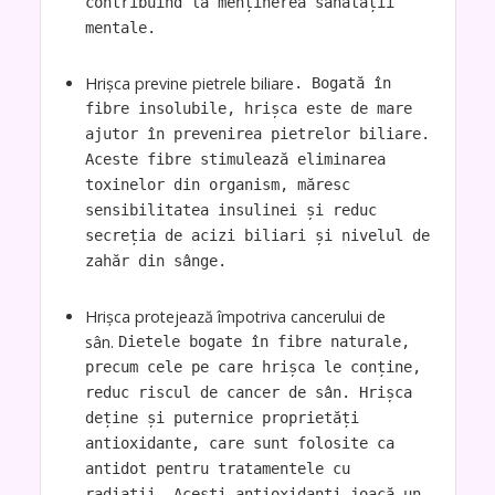
contribuind la menținerea sănătății
mentale.
Hrișca previne pietrele biliare
. Bogată în
fibre insolubile, hrișca este de mare
ajutor în prevenirea pietrelor biliare.
Aceste fibre stimulează eliminarea
toxinelor din organism, măresc
sensibilitatea insulinei și reduc
secreția de acizi biliari și nivelul de
zahăr din sânge.
Hrișca protejează împotriva cancerului de
sân.
Dietele bogate în fibre naturale,
precum cele pe care hrișca le conține,
reduc riscul de cancer de sân. Hrișca
deține și puternice proprietăți
antioxidante, care sunt folosite ca
antidot pentru tratamentele cu
radiații. Acești antioxidanți joacă un