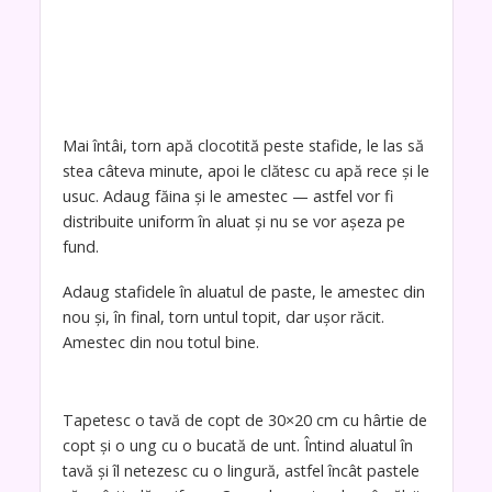
Mai întâi, torn apă clocotită peste stafide, le las să
stea câteva minute, apoi le clătesc cu apă rece și le
usuc. Adaug făina și le amestec — astfel vor fi
distribuite uniform în aluat și nu se vor așeza pe
fund.
Adaug stafidele în aluatul de paste, le amestec din
nou și, în final, torn untul topit, dar ușor răcit.
Amestec din nou totul bine.
Tapetesc o tavă de copt de 30×20 cm cu hârtie de
copt și o ung cu o bucată de unt. Întind aluatul în
tavă și îl netezesc cu o lingură, astfel încât pastele