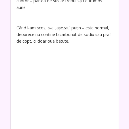
cuptor – partea de sus ar trebui să fie frumos
aurie.
Când l-am scos, s-a „așezat” puțin – este normal,
deoarece nu conține bicarbonat de sodiu sau praf
de copt, ci doar ouă bătute.