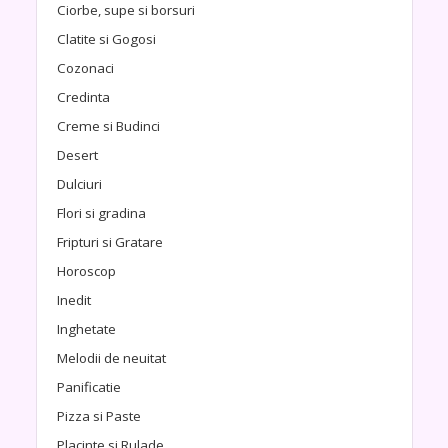
Ciorbe, supe si borsuri
Clatite si Gogosi
Cozonaci
Credinta
Creme si Budinci
Desert
Dulciuri
Flori si gradina
Fripturi si Gratare
Horoscop
Inedit
Inghetate
Melodii de neuitat
Panificatie
Pizza si Paste
Placinte si Rulade