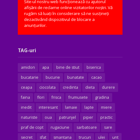
Site-ul nostru web funcționează cu ajutorul
afișării de reclame online vizitatorilor noștri. Vă
rugăm să luați în considerare să ne susțineți
dezactivând dispozitivul de blocare a
anunțurilor.
TAG-uri
amidon
apa
bine de stiut
biserica
bucatarie
bucurie
bunatate
cacao
ceapa
ciocolata
credinta
dieta
durere
faina
flori
frisca
frumusete
gradina
inedit
interesant
lamaie
lapte
miere
naturiste
oua
patrunjel
piper
practic
praf de copt
rugaciune
sarbatoare
sare
secret
sfat
smantana
trucuri
ulei
unt