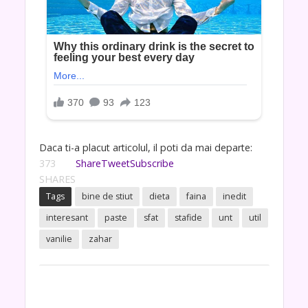
Daca ti-a placut articolul, il poti da mai departe:
373
Share
Tweet
Subscribe
SHARES
Tags
bine de stiut
dieta
faina
inedit
interesant
paste
sfat
stafide
unt
util
vanilie
zahar