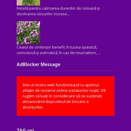
Rețetă pentru calmarea durerilor de coloană și
dizolvarea ciocurilor osoase...
Ceaiul de cimbrișor benefic în tusea spastică,
convulsivă şi astmatică, în caz de reumatism, ...
AdBlocker Message
Site-ul nostru web funcționează cu ajutorul
afișării de reclame online vizitatorilor noștri. Vă
rugăm să luați în considerare să ne susțineți
dezactivând dispozitivul de blocare a
anunțurilor.
TAG-uri