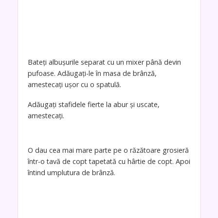
Bateți albușurile separat cu un mixer până devin
pufoase. Adăugați-le în masa de brânză,
amestecați ușor cu o spatulă.
Adăugați stafidele fierte la abur și uscate,
amestecați.
O dau cea mai mare parte pe o răzătoare grosieră
într-o tavă de copt tapetată cu hârtie de copt. Apoi
întind umplutura de brânză.