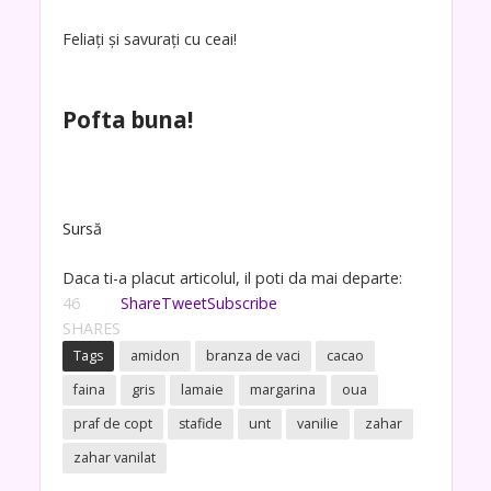
Feliați și savurați cu ceai!
Pofta buna!
Sursă
Daca ti-a placut articolul, il poti da mai departe:
46
Share
Tweet
Subscribe
SHARES
Tags
amidon
branza de vaci
cacao
faina
gris
lamaie
margarina
oua
praf de copt
stafide
unt
vanilie
zahar
zahar vanilat