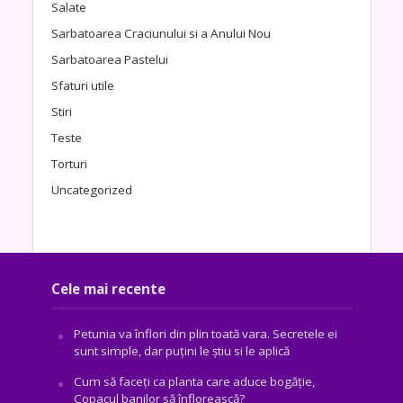
Salate
Sarbatoarea Craciunului si a Anului Nou
Sarbatoarea Pastelui
Sfaturi utile
Stiri
Teste
Torturi
Uncategorized
Cele mai recente
Petunia va înflori din plin toată vara. Secretele ei
sunt simple, dar puțini le știu si le aplică
Cum să faceți ca planta care aduce bogăţie,
Copacul banilor să înflorească?