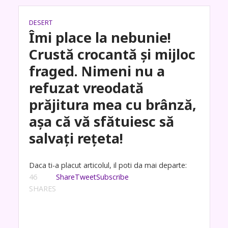
DESERT
Îmi place la nebunie!
Crustă crocantă și mijloc
fraged. Nimeni nu a
refuzat vreodată
prăjitura mea cu brânză,
așa că vă sfătuiesc să
salvați rețeta!
Daca ti-a placut articolul, il poti da mai departe:
46
Share
Tweet
Subscribe
SHARES