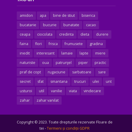
amidon
apa
bine de stiut
biserica
bucatarie
bucurie
bunatate
cacao
ceapa
ciocolata
credinta
dieta
durere
faina
flori
frisca
frumusete
gradina
inedit
interesant
lamaie
lapte
miere
naturiste
oua
patrunjel
piper
practic
praf de copt
rugaciune
sarbatoare
sare
secret
sfat
smantana
trucuri
ulei
unt
usturoi
util
vanilie
viata
vindecare
zahar
zahar vanilat
Copyright © 2023. Toate drepturile rezervate Floare de
tei -
Termeni şi condiţii GDPR