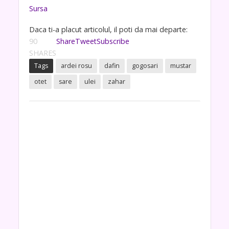
Sursa
Daca ti-a placut articolul, il poti da mai departe:
90
Share
Tweet
Subscribe
SHARES
Tags
ardei rosu
dafin
gogosari
mustar
otet
sare
ulei
zahar