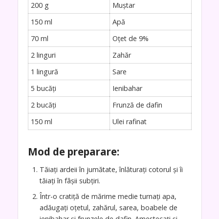
200 g
Muștar
150 ml
Apă
70 ml
Oțet de 9%
2 linguri
Zahăr
1 lingură
Sare
5 bucăți
Ienibahar
2 bucăți
Frunză de dafin
150 ml
Ulei rafinat
Mod de preparare:
Tăiați ardeii în jumătate, înlăturați cotorul și îi
tăiați în fâșii subțiri.
Într-o cratiță de mărime medie turnați apa,
adăugați oțetul, zahărul, sarea, boabele de
ienibahar și frunzele de dafin. Amestecați și