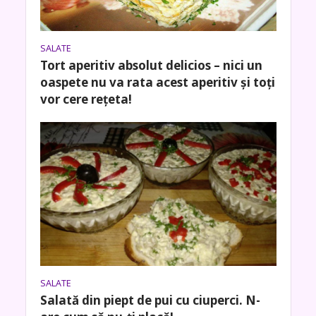
SALATE
Tort aperitiv absolut delicios – nici un
oaspete nu va rata acest aperitiv și toți
vor cere rețeta!
SALATE
Salată din piept de pui cu ciuperci. N-