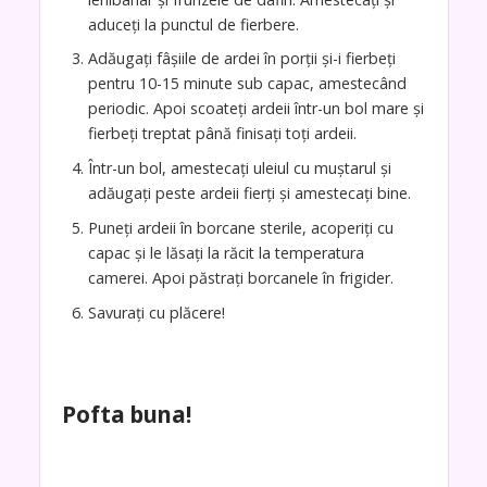
aduceți la punctul de fierbere.
Adăugați fâșiile de ardei în porții și-i fierbeți
pentru 10-15 minute sub capac, amestecând
periodic. Apoi scoateți ardeii într-un bol mare și
fierbeți treptat până finisați toți ardeii.
Într-un bol, amestecați uleiul cu muștarul și
adăugați peste ardeii fierți și amestecați bine.
Puneți ardeii în borcane sterile, acoperiți cu
capac și le lăsați la răcit la temperatura
camerei. Apoi păstrați borcanele în frigider.
Savurați cu plăcere!
Pofta buna!