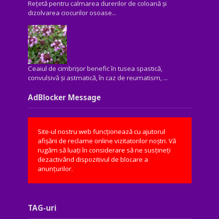
Rețetă pentru calmarea durerilor de coloană și
dizolvarea ciocurilor osoase...
Ceaiul de cimbrișor benefic în tusea spastică,
convulsivă şi astmatică, în caz de reumatism, ...
AdBlocker Message
Site-ul nostru web funcționează cu ajutorul
afișării de reclame online vizitatorilor noștri. Vă
rugăm să luați în considerare să ne susțineți
dezactivând dispozitivul de blocare a
anunțurilor.
TAG-uri