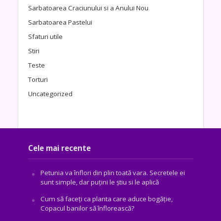
Sarbatoarea Craciunului si a Anului Nou
Sarbatoarea Pastelui
Sfaturi utile
Stiri
Teste
Torturi
Uncategorized
Cele mai recente
Petunia va înflori din plin toată vara. Secretele ei
sunt simple, dar puțini le știu si le aplică
Cum să faceți ca planta care aduce bogăţie,
Copacul banilor să înflorească?