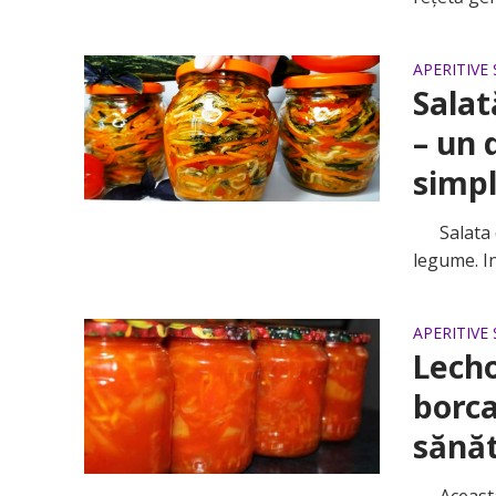
APERITIVE 
Salat
– un 
simpl
Salata del
legume. In
APERITIVE 
Lecho
borca
sănăt