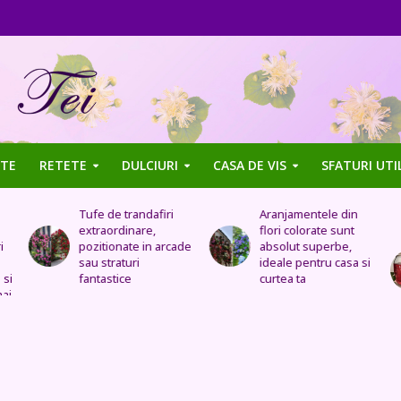
TE
RETETE
DULCIURI
CASA DE VIS
SFATURI UTI
Aranjamentele din
Uleiul de trandafir
flori colorate sunt
tratează stomacul,
de
absolut superbe,
bolile organelor
ideale pentru casa si
genitale feminine,
curtea ta
insomnia, durerile de
cap, de urechi și
înlocuiește cremele
și loțiunile scumpe