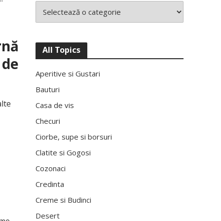
rnă
All Topics
 de
Aperitive si Gustari
Bauturi
lte
Casa de vis
Checuri
Ciorbe, supe si borsuri
Clatite si Gogosi
Cozonaci
Credinta
Creme si Budinci
Desert