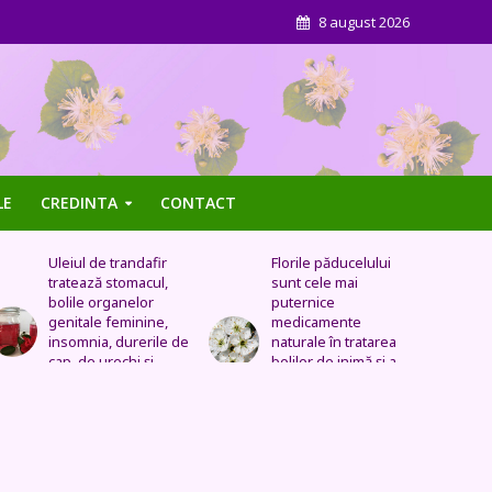
8 august 2026
LE
CREDINTA
CONTACT
Florile păducelului
Panseluța sălbatică –
sunt cele mai
Este eficientă pentru
puternice
cistită, ameliorează
medicamente
constipația, are grijă
naturale în tratarea
de sănătatea urinară,
bolilor de inimă şi a
tratează problemele
celor vasculare.
respiratorii
Sechele postinfarct,
colesterol marit