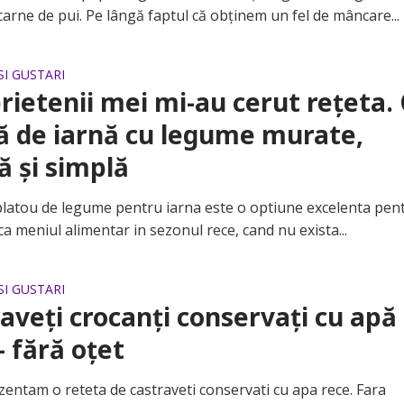
carne de pui. Pe lângă faptul că obținem un fel de mâncare...
SI GUSTARI
prietenii mei mi-au cerut rețeta.
ă de iarnă cu legume murate,
ă și simplă
tou de legume pentru iarna este o optiune excelenta pent
fica meniul alimentar in sezonul rece, cand nu exista...
SI GUSTARI
aveți crocanți conservați cu apă
– fără oțet
tam o reteta de castraveti conservati cu apa rece. Fara