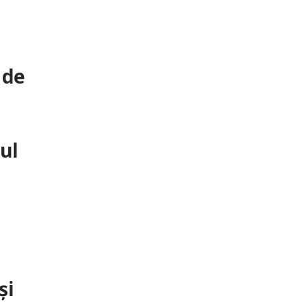
 de
iul
și