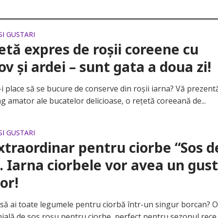
SI GUSTARI
etă expres de roșii coreene cu
v și ardei – sunt gata a doua zi!
place să se bucure de conserve din roșii iarna? Vă prezen
ag amator ale bucatelor delicioase, o rețetă coreeană de...
SI GUSTARI
xtraordinar pentru ciorbe “Sos d
. Iarna ciorbele vor avea un gus
or!
ai toate legumele pentru ciorbă într-un singur borcan? 
ială de sos roșu pentru ciorbe, perfect pentru sezonul rece..