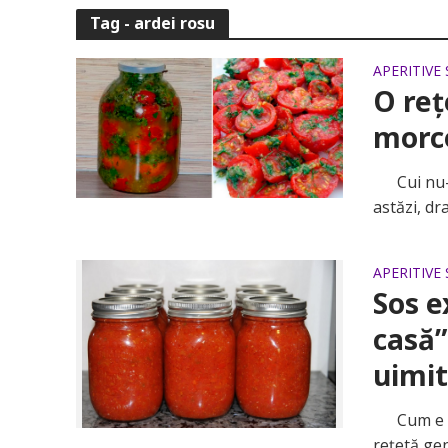
Tag - ardei rosu
APERITIVE 
O reț
morco
Cui nu-i 
astăzi, dr
APERITIVE 
Sos e
casă”
uimit
Cum e să 
rețetă gen