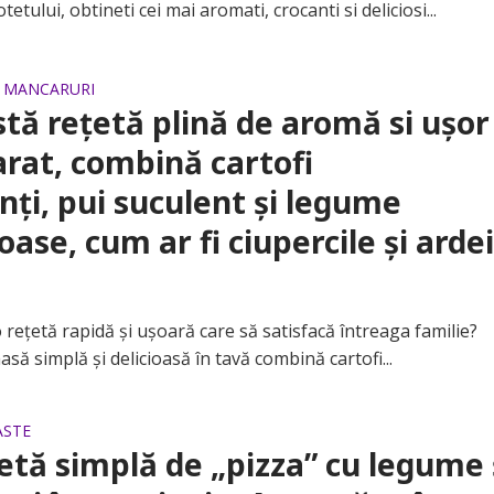
tetului, obtineti cei mai aromati, crocanti si deliciosi...
E MANCARURI
tă rețetă plină de aromă si ușor
rat, combină cartofi
nți, pui suculent și legume
ioase, cum ar fi ciupercile și arde
ețetă rapidă și ușoară care să satisfacă întreaga familie?
să simplă și delicioasă în tavă combină cartofi...
ASTE
etă simplă de „pizza” cu legume 