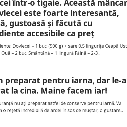
cei într-o tigaie. Această mânca
vlecei este foarte interesantă,
ă, gustoasă și făcută cu
diente accesibile ca preț
te: Dovlecei – 1 buc. (500 g) + sare 0,5 lingurițe Ceapă Us
i Ouă – 2 buc. Smântână – 1 lingură Făină – 2-3...
 preparat pentru iarna, dar le-
t la cina. Maine facem iar!
nță nu ați preparat astfel de conserve pentru iarnă. Vă
o rețetă incredibilă de ardei în sos de muștar, o gustare...