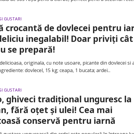
SI GUSTARI
ă crocantă de dovlecei pentru ia
deliciu inegalabil! Doar priviți cât
u se prepară!
icioasa, originala, cu note usoare, picante din dovlecei si a
grediente: dovlecel, 15 kg; ceapa, 1 bucata; ardei...
SI GUSTARI
, ghiveci tradițional unguresc la
n, fără oțet și ulei! Cea mai
oasă conservă pentru iarnă