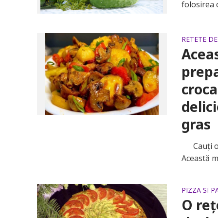
folosirea o
RETETE D
Aceas
prepa
croca
delic
gras
Cauți o r
Această ma
PIZZA SI P
O reț