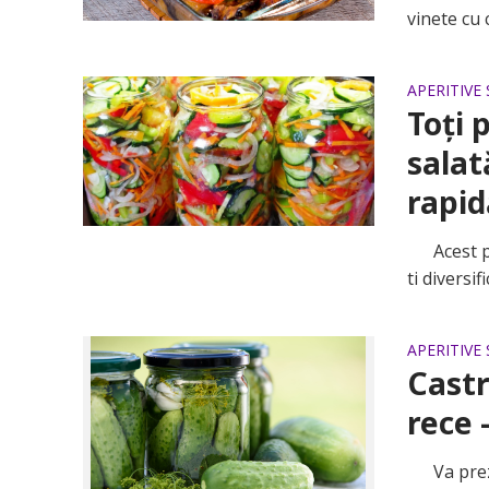
vinete cu 
APERITIVE 
Toți 
salat
rapid
Acest pla
ti diversi
APERITIVE 
Castr
rece 
Va prezen