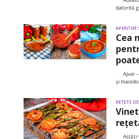
Această g
datorită g
APERITIVE 
Cea m
pentr
poate
Ajvar – un
și macedon
RETETE D
Vinet
rețet
Astăzi vă