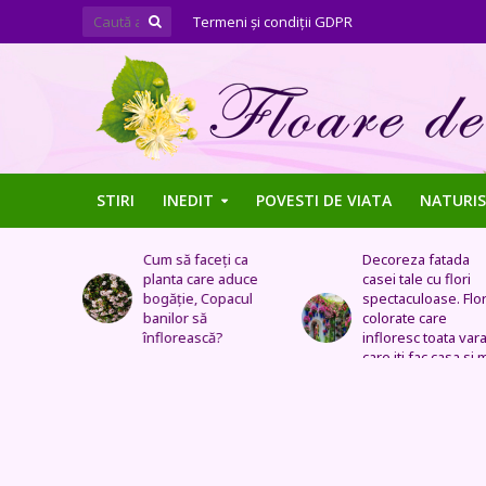
Termeni şi condiţii GDPR
STIRI
INEDIT
POVESTI DE VIATA
NATURIS
ți ca
Decoreza fatada
Tufe de trandafiri
 aduce
casei tale cu flori
extraordinare,
pacul
spectaculoase. Flori
pozitionate in arca
colorate care
sau straturi
?
infloresc toata vara si
fantastice
care iti fac casa si mai
frumoasa