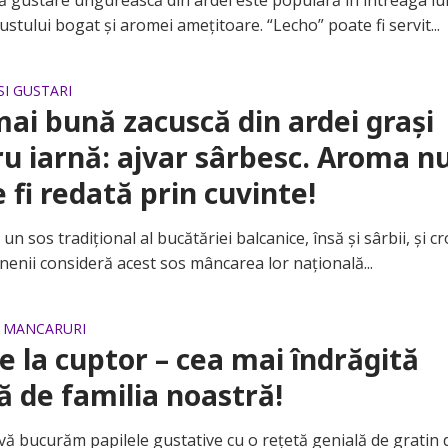
ustare ungurească din ardei este populară în întreaga l
ustului bogat și aromei amețitoare. “Lecho” poate fi servit...
SI GUSTARI
ai bună zacuscă din ardei grași
u iarnă: ajvar sârbesc. Aroma n
 fi redată prin cuvinte!
 sos tradițional al bucătăriei balcanice, însă și sârbii, și cr
enii consideră acest sos mâncarea lor națională...
E MANCARURI
e la cuptor – cea mai îndrăgită
ă de familia noastră!
 bucurăm papilele gustative cu o rețetă genială de gratin 