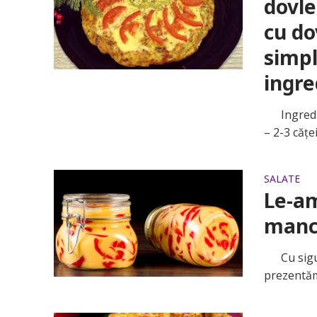
dovle
cu do
simpl
ingre
Ingredien
– 2-3 cățe
SALATE
Le-am
manca
Cu sigura
prezentăm 