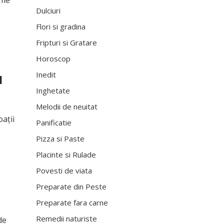
ume
Dulciuri
Flori si gradina
Fripturi si Gratare
Horoscop
u
Inedit
Inghetate
Melodii de neuitat
oații
Panificatie
Pizza si Paste
Placinte si Rulade
Povesti de viata
Preparate din Peste
Preparate fara carne
Remedii naturiste
de