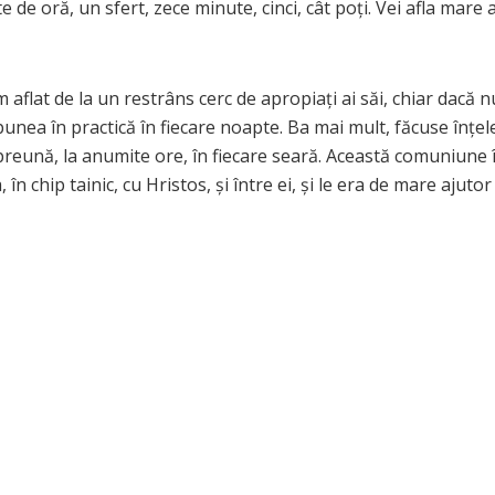
e de oră, un sfert, zece minute, cinci, cât poţi. Vei afla mare a
m aflat de la un restrâns cerc de apropiaţi ai săi, chiar dacă n
punea în practică în fiecare noapte. Ba mai mult, făcuse înţe
mpreună, la anumite ore, în fiecare seară. Această comuniune 
 în chip tainic, cu Hristos, şi între ei, şi le era de mare ajutor