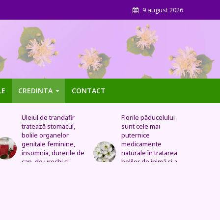
9 august 2026
LE
CREDINTA
CONTACT
Florile păducelului
Panseluța sălbatică –
sunt cele mai
Este eficientă pentru
puternice
cistită, ameliorează
medicamente
constipația, are grijă
naturale în tratarea
de sănătatea urinară,
bolilor de inimă şi a
tratează problemele
celor vasculare.
respiratorii
Sechele postinfarct,
colesterol marit