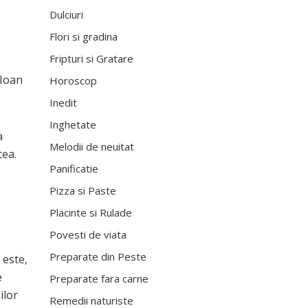
Dulciuri
Flori si gradina
Fripturi si Gratare
 Ioan
Horoscop
Inedit
Inghetate
a
Melodii de neuitat
tea.
Panificatie
Pizza si Paste
Placinte si Rulade
Povesti de viata
Preparate din Peste
 este,
e
Preparate fara carne
ilor
Remedii naturiste