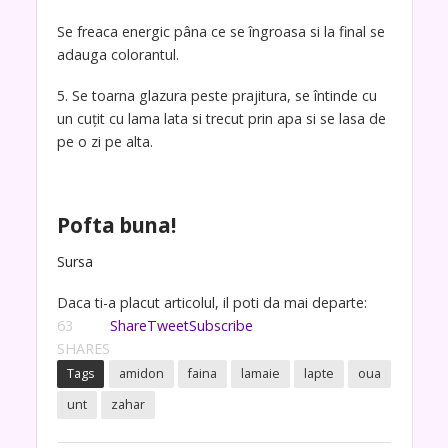
Se freaca energic pâna ce se îngroasa si la final se
adauga colorantul.
5. Se toarna glazura peste prajitura, se întinde cu
un cuţit cu lama lata si trecut prin apa si se lasa de
pe o zi pe alta.
Pofta buna!
Sursa
Daca ti-a placut articolul, il poti da mai departe:
63
Share
Tweet
Subscribe
SHARES
Tags
amidon
faina
lamaie
lapte
oua
unt
zahar