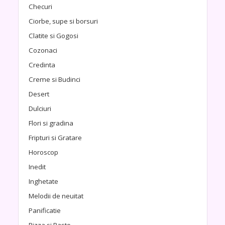
Checuri
Ciorbe, supe si borsuri
Clatite si Gogosi
Cozonaci
Credinta
Creme si Budinci
Desert
Dulciuri
Flori si gradina
Fripturi si Gratare
Horoscop
Inedit
Inghetate
Melodii de neuitat
Panificatie
Pizza si Paste