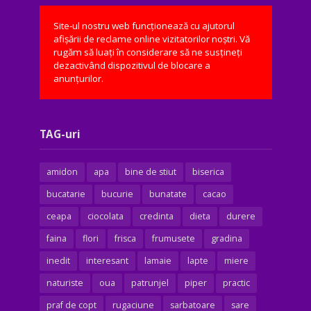
Site-ul nostru web funcționează cu ajutorul
afișării de reclame online vizitatorilor noștri. Vă
rugăm să luați în considerare să ne susțineți
dezactivând dispozitivul de blocare a
anunțurilor.
TAG-uri
amidon
apa
bine de stiut
biserica
bucatarie
bucurie
bunatate
cacao
ceapa
ciocolata
credinta
dieta
durere
faina
flori
frisca
frumusete
gradina
inedit
interesant
lamaie
lapte
miere
naturiste
oua
patrunjel
piper
practic
praf de copt
rugaciune
sarbatoare
sare