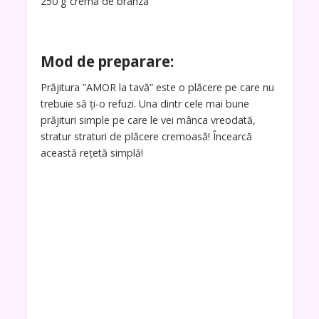
250 g cremă de brânză
Mod de preparare:
Prăjitura ”AMOR la tavă” este o plăcere pe care nu
trebuie să ți-o refuzi. Una dintr cele mai bune
prăjituri simple pe care le vei mânca vreodată,
stratur straturi de plăcere cremoasă! Încearcă
această rețetă simplă!