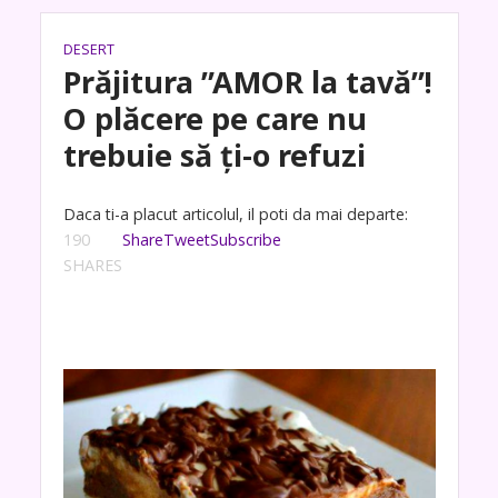
DESERT
Prăjitura ”AMOR la tavă”!
O plăcere pe care nu
trebuie să ți-o refuzi
Daca ti-a placut articolul, il poti da mai departe:
190
Share
Tweet
Subscribe
SHARES