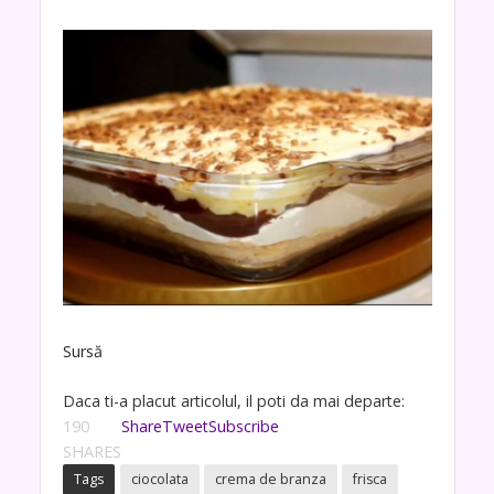
Sursă
Daca ti-a placut articolul, il poti da mai departe:
190
Share
Tweet
Subscribe
SHARES
Tags
ciocolata
crema de branza
frisca