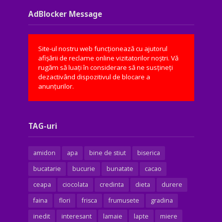
AdBlocker Message
Site-ul nostru web funcționează cu ajutorul
afișării de reclame online vizitatorilor noștri. Vă
rugăm să luați în considerare să ne susțineți
dezactivând dispozitivul de blocare a
anunțurilor.
TAG-uri
amidon
apa
bine de stiut
biserica
bucatarie
bucurie
bunatate
cacao
ceapa
ciocolata
credinta
dieta
durere
faina
flori
frisca
frumusete
gradina
inedit
interesant
lamaie
lapte
miere