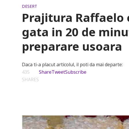
DESERT
Prajitura Raffael
gata in 20 de minut
preparare usoara
Daca ti-a placut articolul, il poti da mai departe:
435
Share
Tweet
Subscribe
SHARES