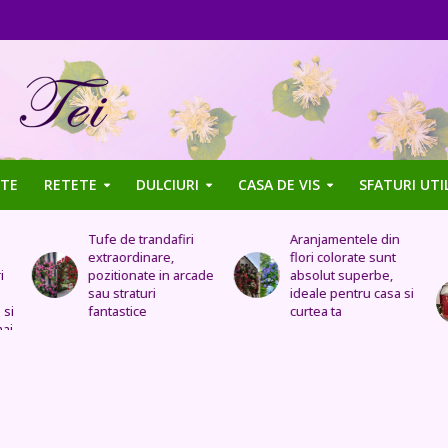
TE
RETETE
DULCIURI
CASA DE VIS
SFATURI UTI
Aranjamentele din
Uleiul de trandafir
flori colorate sunt
tratează stomacul,
de
absolut superbe,
bolile organelor
ideale pentru casa si
genitale feminine,
curtea ta
insomnia, durerile de
cap, de urechi și
înlocuiește cremele
și loțiunile scumpe