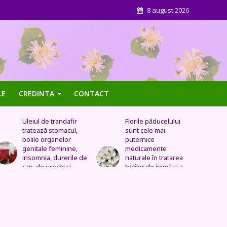
8 august 2026
LE
CREDINTA
CONTACT
Florile păducelului
Panseluța sălbatică –
sunt cele mai
Este eficientă pentru
puternice
cistită, ameliorează
medicamente
constipația, are grijă
naturale în tratarea
de sănătatea urinară,
bolilor de inimă şi a
tratează problemele
celor vasculare.
respiratorii
Sechele postinfarct,
colesterol marit