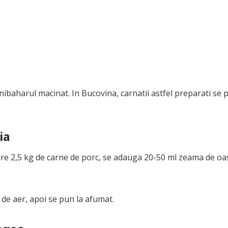
ibaharul macinat. In Bucovina, carnatii astfel preparati se 
ia
care 2,5 kg de carne de porc, se adauga 20-50 ml zeama de oa
i de aer, apoi se pun la afumat.