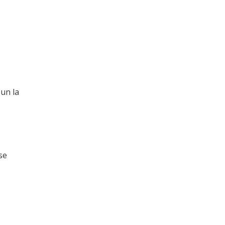
pun la
se