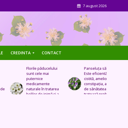
7 august 2026
LE
CREDINTA
CONTACT
Florile păducelului
Panseluța sălbatică –
sunt cele mai
Este eficientă pentru
puternice
cistită, ameliorează
medicamente
constipația, are grijă
naturale în tratarea
de sănătatea urinară,
bolilor de inimă şi a
tratează problemele
celor vasculare.
respiratorii
Sechele postinfarct,
colesterol marit