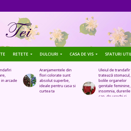
TE
RETETE
DULCIURI
CASA DE VIS
SFATURI UTI
Aranjamentele din
Uleiul de trandafir
flori colorate sunt
tratează stomacul,
de
absolut superbe,
bolile organelor
ideale pentru casa si
genitale feminine,
curtea ta
insomnia, durerile de
cap, de urechi și
înlocuiește cremele
și loțiunile scumpe