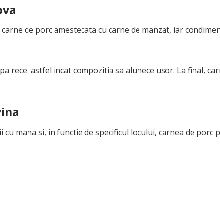
ova
n carne de porc amestecata cu carne de manzat, iar condimen
a rece, astfel incat compozitia sa alunece usor. La final, car
vina
i cu mana si, in functie de specificul locului, carnea de porc 