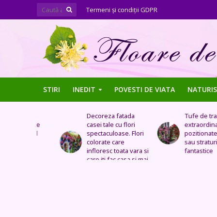
Termeni şi condiţii GDPR
STIRI
INEDIT
POVESTI DE VIATA
NATURIS
ți ca
Decoreza fatada
Tufe de trandafiri
 aduce
casei tale cu flori
extraordinare,
pacul
spectaculoase. Flori
pozitionate in arca
colorate care
sau straturi
?
infloresc toata vara si
fantastice
care iti fac casa si mai
frumoasa