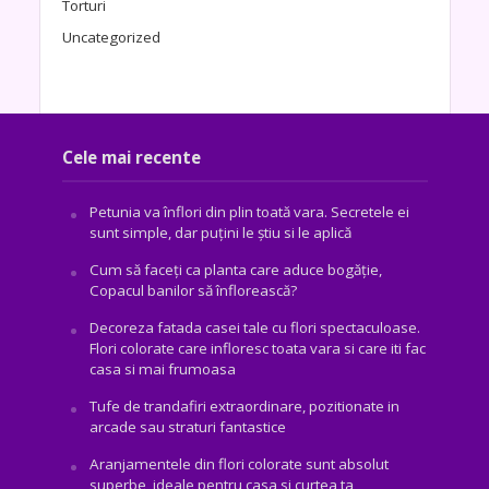
Torturi
Uncategorized
Cele mai recente
Petunia va înflori din plin toată vara. Secretele ei
sunt simple, dar puțini le știu si le aplică
Cum să faceți ca planta care aduce bogăţie,
Copacul banilor să înflorească?
Decoreza fatada casei tale cu flori spectaculoase.
Flori colorate care infloresc toata vara si care iti fac
casa si mai frumoasa
Tufe de trandafiri extraordinare, pozitionate in
arcade sau straturi fantastice
Aranjamentele din flori colorate sunt absolut
superbe, ideale pentru casa si curtea ta