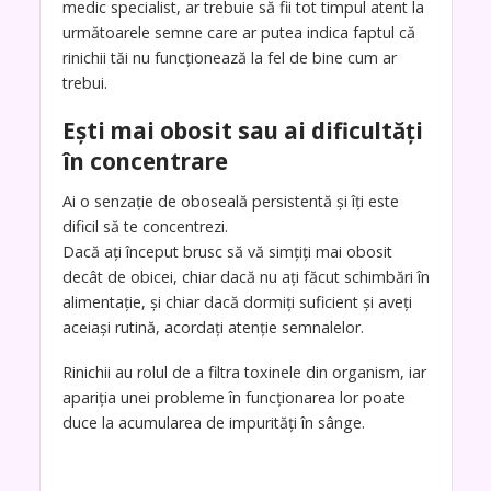
medic specialist, ar trebuie să fii tot timpul atent la
următoarele semne care ar putea indica faptul că
rinichii tăi nu funcționează la fel de bine cum ar
trebui.
Ești mai obosit sau ai dificultăți
în concentrare
Ai o senzație de oboseală persistentă și îți este
dificil să te concentrezi.
Dacă ați început brusc să vă simțiți mai obosit
decât de obicei, chiar dacă nu ați făcut schimbări în
alimentație, și chiar dacă dormiți suficient și aveți
aceiași rutină, acordați atenție semnalelor.
Rinichii au rolul de a filtra toxinele din organism, iar
apariția unei probleme în funcționarea lor poate
duce la acumularea de impurități în sânge.