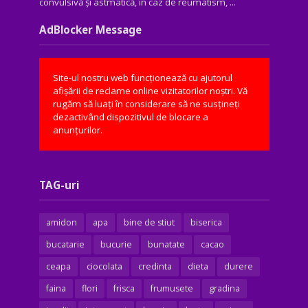
convulsivă şi astmatică, în caz de reumatism, ...
AdBlocker Message
Site-ul nostru web funcționează cu ajutorul
afișării de reclame online vizitatorilor noștri. Vă
rugăm să luați în considerare să ne susțineți
dezactivând dispozitivul de blocare a
anunțurilor.
TAG-uri
amidon
apa
bine de stiut
biserica
bucatarie
bucurie
bunatate
cacao
ceapa
ciocolata
credinta
dieta
durere
faina
flori
frisca
frumusete
gradina