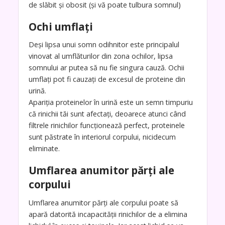
de slăbit și obosit (și vă poate tulbura somnul)
Ochi umflați
Deși lipsa unui somn odihnitor este principalul
vinovat al umflăturilor din zona ochilor, lipsa
somnului ar putea să nu fie singura cauză. Ochii
umflați pot fi cauzați de excesul de proteine din
urină.
Apariția proteinelor în urină este un semn timpuriu
că rinichii tăi sunt afectați, deoarece atunci când
filtrele rinichilor funcționează perfect, proteinele
sunt păstrate în interiorul corpului, nicidecum
eliminate.
Umflarea anumitor părți ale
corpului
Umflarea anumitor părți ale corpului poate să
apară datorită incapacității rinichilor de a elimina