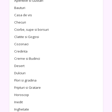
Aperitive si Gustari
Bauturi
Casa de vis
Checuri
Ciorbe, supe si borsuri
Clatite si Gogosi
Cozonaci
Credinta
Creme si Budinci
Desert
Dulciuri
Flori si gradina
Fripturi si Gratare
Horoscop
Inedit
Inghetate