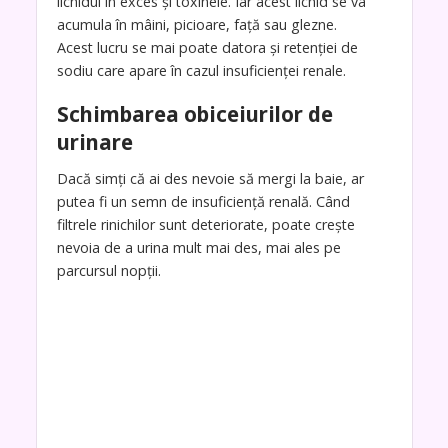
lichidul în exces și toxinele. Iar acest lichid se va
acumula în mâini, picioare, față sau glezne.
Acest lucru se mai poate datora și retenției de
sodiu care apare în cazul insuficienței renale.
Schimbarea obiceiurilor de
urinare
Dacă simți că ai des nevoie să mergi la baie, ar
putea fi un semn de insuficiență renală. Când
filtrele rinichilor sunt deteriorate, poate crește
nevoia de a urina mult mai des, mai ales pe
parcursul nopții.