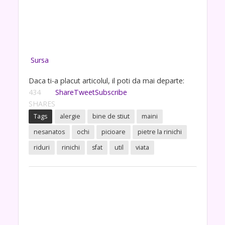
Sursa
Daca ti-a placut articolul, il poti da mai departe:
434
Share
Tweet
Subscribe
SHARES
Tags
alergie
bine de stiut
maini
nesanatos
ochi
picioare
pietre la rinichi
riduri
rinichi
sfat
util
viata