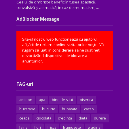
Ceaiul de cimbrișor benefic în tusea spastică,
convulsivă şi astmatică, în caz de reumatism, ...
AdBlocker Message
Site-ul nostru web funcționează cu ajutorul
afișării de reclame online vizitatorilor noștri. Vă
rugăm să luați în considerare să ne susțineți
dezactivând dispozitivul de blocare a
anunțurilor.
TAG-uri
amidon
apa
bine de stiut
biserica
bucatarie
bucurie
bunatate
cacao
ceapa
ciocolata
credinta
dieta
durere
faina
flori
frisca
frumusete
gradina