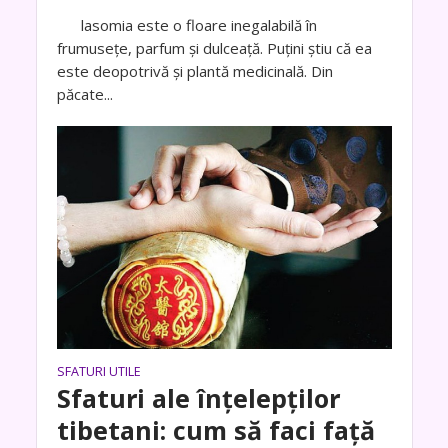
lasomia este o floare inegalabilă în
frumusețe, parfum şi dulceață. Puțini știu că ea
este deopotrivă și plantă medicinală. Din
păcate...
SFATURI UTILE
Sfaturi ale înțelepților
tibetani: cum să faci față