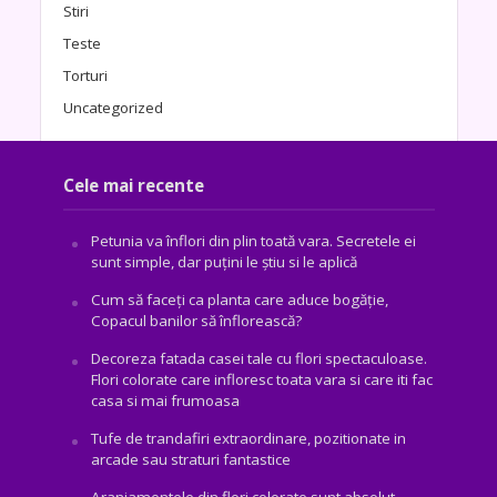
Stiri
Teste
Torturi
Uncategorized
Cele mai recente
Petunia va înflori din plin toată vara. Secretele ei
sunt simple, dar puțini le știu si le aplică
Cum să faceți ca planta care aduce bogăţie,
Copacul banilor să înflorească?
Decoreza fatada casei tale cu flori spectaculoase.
Flori colorate care infloresc toata vara si care iti fac
casa si mai frumoasa
Tufe de trandafiri extraordinare, pozitionate in
arcade sau straturi fantastice
Aranjamentele din flori colorate sunt absolut