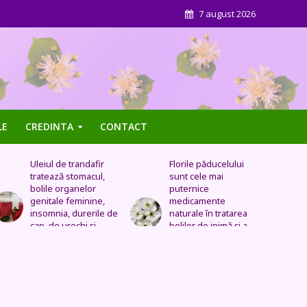
7 august 2026
LE
CREDINTA
CONTACT
Florile păducelului
Panseluța sălbatică –
sunt cele mai
Este eficientă pentru
puternice
cistită, ameliorează
medicamente
constipația, are grijă
naturale în tratarea
de sănătatea urinară,
bolilor de inimă şi a
tratează problemele
celor vasculare.
respiratorii
Sechele postinfarct,
colesterol marit