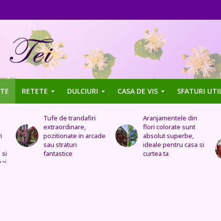
TE
RETETE
DULCIURI
CASA DE VIS
SFATURI UTI
Aranjamentele din
Uleiul de trandafir
flori colorate sunt
tratează stomacul,
de
absolut superbe,
bolile organelor
ideale pentru casa si
genitale feminine,
curtea ta
insomnia, durerile de
cap, de urechi și
înlocuiește cremele
și loțiunile scumpe