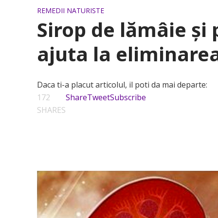
REMEDII NATURISTE
Sirop de lămâie și 
ajuta la eliminarea
Daca ti-a placut articolul, il poti da mai departe:
172
Share
Tweet
Subscribe
SHARES