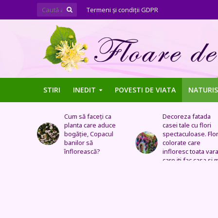
Termeni şi condiţii GDPR
STIRI
INEDIT
POVESTI DE VIATA
NATURIS
ți ca
Decoreza fatada
Tufe de trandafiri
 aduce
casei tale cu flori
extraordinare,
pacul
spectaculoase. Flori
pozitionate in arca
colorate care
sau straturi
?
infloresc toata vara si
fantastice
care iti fac casa si mai
frumoasa