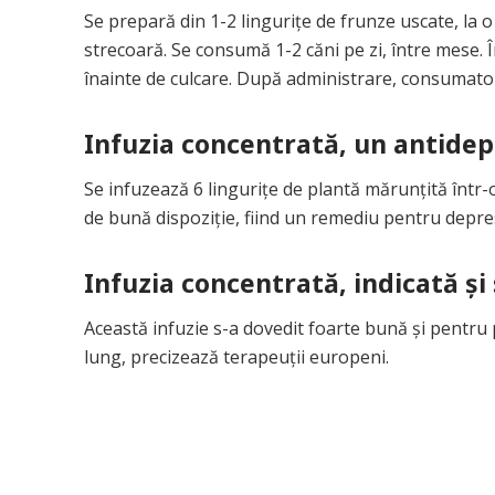
Se prepară din 1-2 linguriţe de frunze uscate, la 
strecoară. Se consumă 1-2 căni pe zi, între mese. 
înainte de culcare. După administrare, consumatorul
Infuzia concentrată, un antidep
Se infuzează 6 linguriţe de plantă mărunţită într-
de bună dispoziţie, fiind un remediu pentru depresii
Infuzia concentrată, indicată şi
Această infuzie s-a dovedit foarte bună şi pentr
lung, precizează terapeuţii europeni.