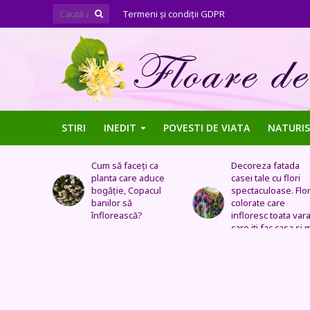
Termeni şi condiţii GDPR
STIRI
INEDIT
POVESTI DE VIATA
NATURIS
ți ca
Decoreza fatada
Tufe de trandafiri
 aduce
casei tale cu flori
extraordinare,
pacul
spectaculoase. Flori
pozitionate in arca
colorate care
sau straturi
?
infloresc toata vara si
fantastice
care iti fac casa si mai
frumoasa