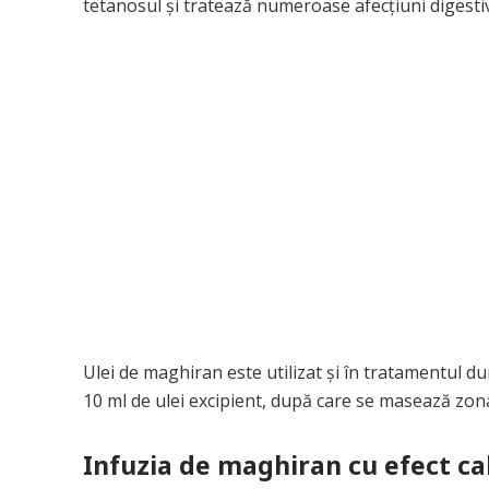
tetanosul şi tratează numeroase afecţiuni digestive
Ulei de maghiran este utilizat şi în tratamentul dure
10 ml de ulei excipient, după care se masează zona
Infuzia de maghiran cu efect c