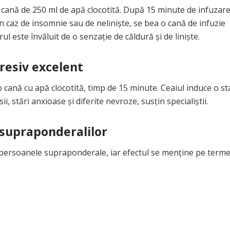
o cană de 250 ml de apă clocotită. După 15 minute de infuzare
În caz de insomnie sau de nelinişte, se bea o cană de infuzie
 este învăluit de o senzaţie de căldură şi de linişte.
resiv excelent
o cană cu apă clocotită, timp de 15 minute. Ceaiul induce o st
, stări anxioase şi diferite nevroze, susţin specialiştii.
 supraponderalilor
u persoanele supraponderale, iar efectul se menţine pe term