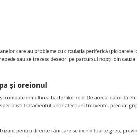
nelor care au probleme cu circulaţia periferică (picioarele l
 repede sau se trezesc deseori pe parcursul nopţii din cauza
pa şi oreionul
i combate înmulţirea bacteriilor rele. De aceea, datorită efe
 specialişti tratamentul unor afecţiuni frecvente, precum grip
rizant pentru diferite răni care se închid foarte greu, previ