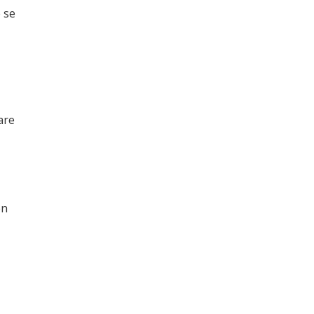
 se
are
en