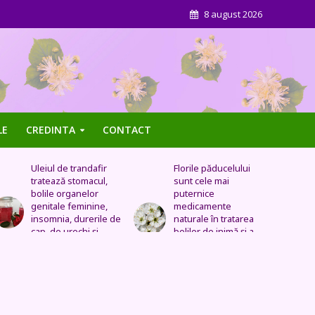
8 august 2026
LE
CREDINTA
CONTACT
Florile păducelului
Panseluța sălbatică –
sunt cele mai
Este eficientă pentru
puternice
cistită, ameliorează
medicamente
constipația, are grijă
naturale în tratarea
de sănătatea urinară,
bolilor de inimă şi a
tratează problemele
celor vasculare.
respiratorii
Sechele postinfarct,
colesterol marit