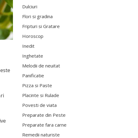
Dulciuri
Flori si gradina
Fripturi si Gratare
Horoscop
Inedit
Inghetate
Melodii de neuitat
 este
Panificatie
Pizza si Paste
Placinte si Rulade
ri
Povesti de viata
Preparate din Peste
ive
Preparate fara carne
Remedii naturiste