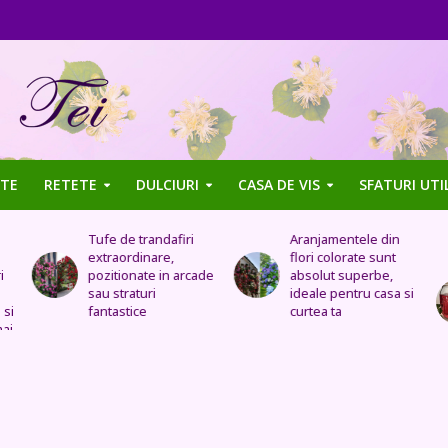
TE
RETETE
DULCIURI
CASA DE VIS
SFATURI UTI
Aranjamentele din
Uleiul de trandafir
flori colorate sunt
tratează stomacul,
de
absolut superbe,
bolile organelor
ideale pentru casa si
genitale feminine,
curtea ta
insomnia, durerile de
cap, de urechi și
înlocuiește cremele
și loțiunile scumpe