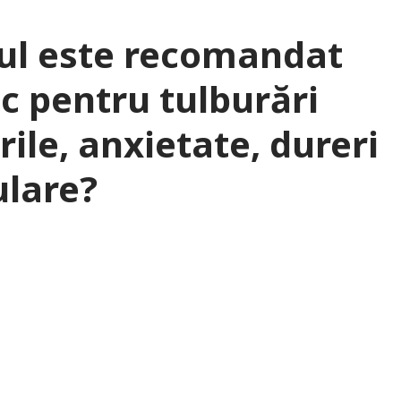
nul este recomandat
ac pentru tulburări
rile, anxietate, dureri
ulare?