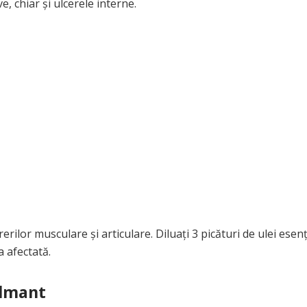
, chiar şi ulcerele interne.
rilor musculare şi articulare. Diluaţi 3 picături de ulei esenţ
 afectată.
almant