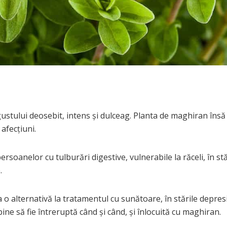
stului deosebit, intens și dulceag. Planta de maghiran însă
afecțiuni.
persoanelor cu tulburări digestive, vulnerabile la răceli, în stă
.
o alternativă la tratamentul cu sunătoare, în stările depres
ine să fie întreruptă când şi când, şi înlocuită cu maghiran.