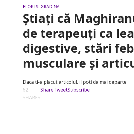
FLORI SI GRADINA
Știați că Maghira
de terapeuţi ca le
digestive, stări feb
musculare și artic
Daca ti-a placut articolul, il poti da mai departe:
62
Share
Tweet
Subscribe
SHARES