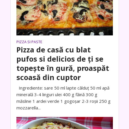
PIZZA SI PASTE
Pizza de casă cu blat
pufos si delicios de ți se
topește în gură, proaspăt
scoasă din cuptor
Ingrediente: sare 50 ml lapte călduţ 50 ml apă
minerală 3-4 linguri ulei 400 g făină 300 g
măsline 1 ardei verde 1 gogoşar 2-3 roşii 250 g
mozzarella...