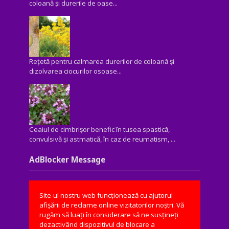
coloană și durerile de oase...
Rețetă pentru calmarea durerilor de coloană și
dizolvarea ciocurilor osoase...
Ceaiul de cimbrișor benefic în tusea spastică,
convulsivă şi astmatică, în caz de reumatism, ...
AdBlocker Message
Site-ul nostru web funcționează cu ajutorul
afișării de reclame online vizitatorilor noștri. Vă
rugăm să luați în considerare să ne susțineți
dezactivând dispozitivul de blocare a