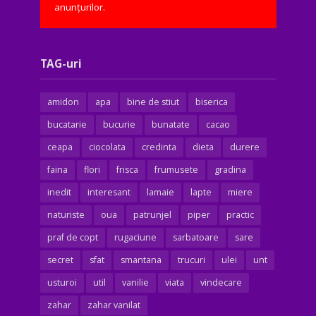
anunțurilor.
TAG-uri
amidon
apa
bine de stiut
biserica
bucatarie
bucurie
bunatate
cacao
ceapa
ciocolata
credinta
dieta
durere
faina
flori
frisca
frumusete
gradina
inedit
interesant
lamaie
lapte
miere
naturiste
oua
patrunjel
piper
practic
praf de copt
rugaciune
sarbatoare
sare
secret
sfat
smantana
trucuri
ulei
unt
usturoi
util
vanilie
viata
vindecare
zahar
zahar vanilat