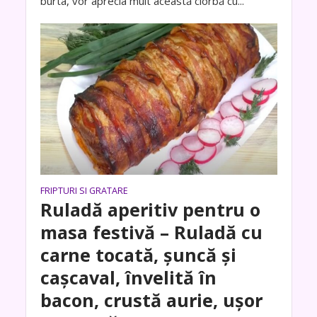
burta, vor aprecia mult această ciorbă cu...
FRIPTURI SI GRATARE
Ruladă aperitiv pentru o
masa festivă – Ruladă cu
carne tocată, șuncă și
cașcaval, învelită în
bacon, crustă aurie, ușor