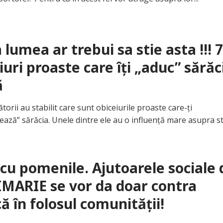
 lumea ar trebui sa stie asta !!! 
iuri proaste care îți „aduc” sărăc
ă
ii au stabilit care sunt obiceiurile proaste care-ți
ză” sărăcia. Unele dintre ele au o influență mare asupra stăr
cu pomenile. Ajutoarele sociale 
IMARIE se vor da doar contra
 în folosul comunităţii!