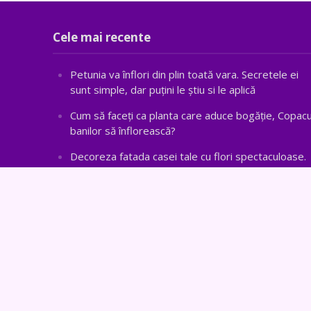
Cele mai recente
Petunia va înflori din plin toată vara. Secretele ei
sunt simple, dar puțini le știu si le aplică
Cum să faceți ca planta care aduce bogăţie, Copacu
banilor să înflorească?
Decoreza fatada casei tale cu flori spectaculoase.
Flori colorate care infloresc toata vara si care iti fa
casa si mai frumoasa
Tufe de trandafiri extraordinare, pozitionate in
arcade sau straturi fantastice
Aranjamentele din flori colorate sunt absolut
superbe, ideale pentru casa si curtea ta