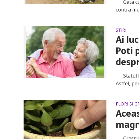
Gata cu p
contra mun
STIRI
Ai lu
Poti 
despr
Statul în
Astfel, pe
FLORI SI 
Aceas
magn
Crassula 