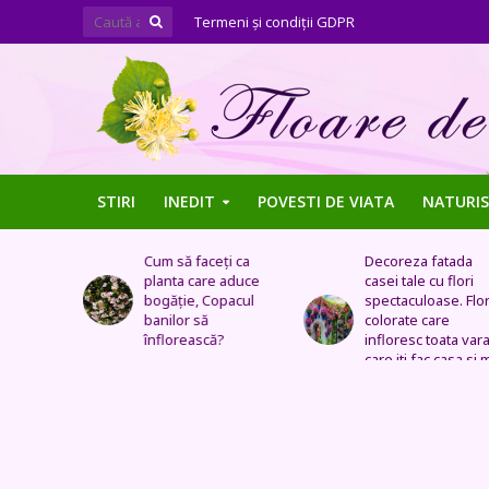
Termeni şi condiţii GDPR
STIRI
INEDIT
POVESTI DE VIATA
NATURIS
nflori din
Cum să faceți ca
Decoreza fatada
ara.
planta care aduce
casei tale cu flori
i sunt
bogăţie, Copacul
spectaculoase. Flor
puțini le
banilor să
colorate care
ică
înflorească?
infloresc toata vara
care iti fac casa si 
frumoasa