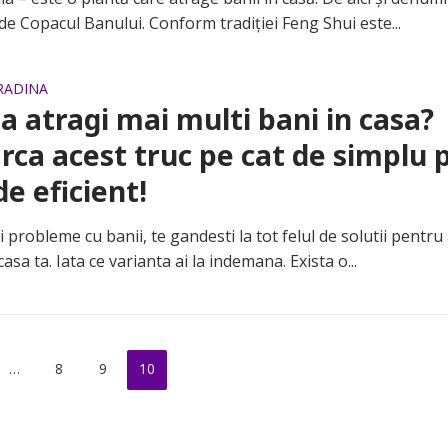
e Copacul Banului. Conform tradiției Feng Shui este...
GRADINA
sa atragi mai multi bani in casa?
rca acest truc pe cat de simplu 
de eficient!
obleme cu banii, te gandesti la tot felul de solutii pentru 
casa ta. Iata ce varianta ai la indemana. Exista o...
…
8
9
10