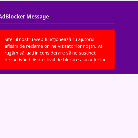
AdBlocker Message
Site-ul nostru web funcționează cu ajutorul
afișării de reclame online vizitatorilor noștri. Vă
rugăm să luați în considerare să ne susțineți
dezactivând dispozitivul de blocare a anunțurilor.
TAG-uri
amidon
apa
bine de stiut
biserica
bucatarie
bucurie
bunatate
cacao
ceapa
ciocolata
credinta
dieta
durere
faina
flori
frisca
frumusete
gradina
inedit
interesant
lamaie