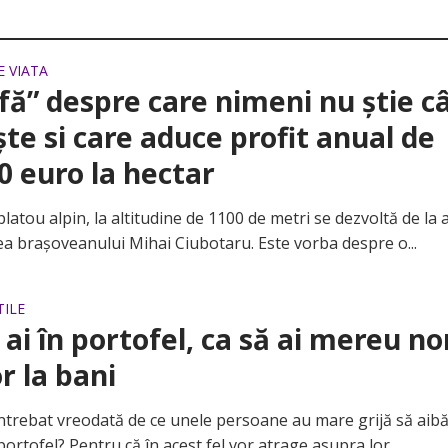
E VIATA
fă” despre care nimeni nu ştie c
şte si care aduce profit anual de
0 euro la hectar
ou alpin, la altitudine de 1100 de metri se dezvoltă de la a
ea braşoveanului Mihai Ciubotaru. Este vorba despre o...
TILE
 ai în portofel, ca să ai mereu no
or la bani
rebat vreodată de ce unele persoane au mare grijă să aib
portofel? Pentru că în acest fel vor atrage asupra lor...