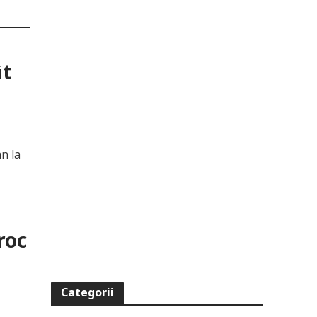
ât
n la
roc
Categorii
ă