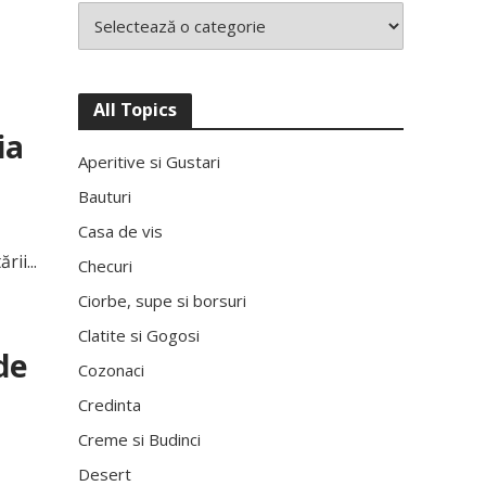
7
All Topics
ia
Aperitive si Gustari
Bauturi
Casa de vis
ii...
Checuri
Ciorbe, supe si borsuri
Clatite si Gogosi
de
Cozonaci
Credinta
Creme si Budinci
Desert