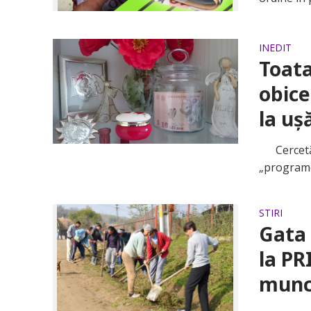
INEDIT
Toata
obice
la uș
Cercetător
„programea
STIRI
Gata 
la PR
muncă