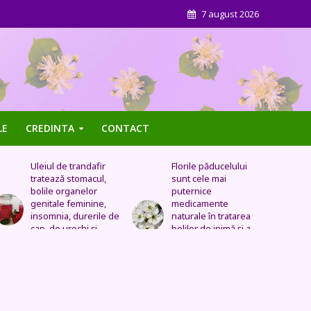
7 august 2026
LE
CREDINTA
CONTACT
Uleiul de trandafir
Florile păducelului
tratează stomacul,
sunt cele mai
bolile organelor
puternice
genitale feminine,
medicamente
insomnia, durerile de
naturale în tratarea
cap, de urechi și
bolilor de inimă şi a
înlocuiește cremele
celor vasculare.
și loțiunile scumpe
Sechele postinfarct,
colesterol marit