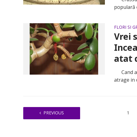
populară d
FLORI SI 
Vrei 
Incea
atat 
Cand ai pr
atrage in 
PREVIOUS
1