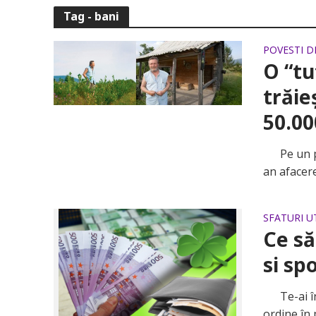
Tag - bani
POVESTI D
O “tu
trăie
50.00
Pe un plat
an afacer
SFATURI U
Ce să
si sp
Te-ai înt
ordine în 