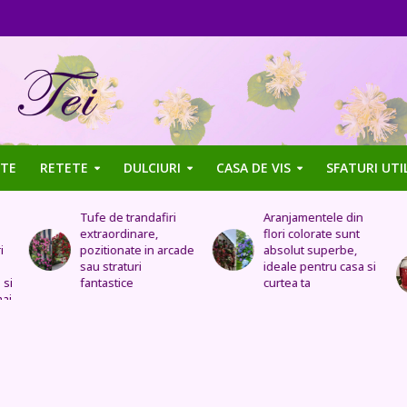
TE
RETETE
DULCIURI
CASA DE VIS
SFATURI UTI
Tufe de trandafiri
Aranjamentele din
extraordinare,
flori colorate sunt
i
pozitionate in arcade
absolut superbe,
sau straturi
ideale pentru casa si
 si
fantastice
curtea ta
mai