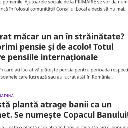
omenile. Ajutoarele sociale de la PRIMARIE se vor da num
că în folosul comunităţii! Consiliul Local a decis să nu mai...
crat măcar un an în străinătate?
primi pensie şi de acolo! Totul
e pensiile internaţionale
 care aţi lucrat vă plăteşte pensia pentru perioada respect
rsoanele care lucrează sau au lucrat atât în România...
GRADINA
tă plantă atrage banii ca un
et. Se numeşte Copacul Banului
– este o plantă care atrage banii în casă. De aici și denum