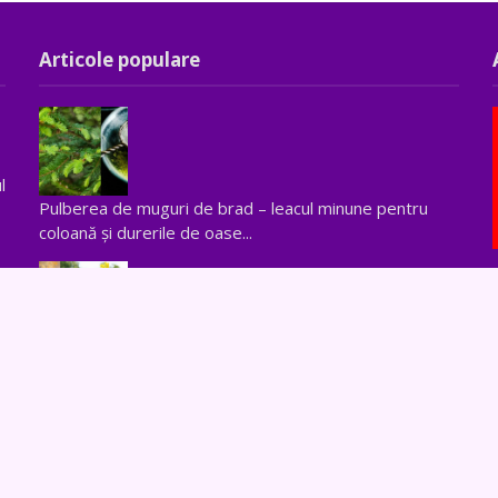
Articole populare
l
Pulberea de muguri de brad – leacul minune pentru
coloană și durerile de oase...
c
Rețetă pentru calmarea durerilor de coloană și
dizolvarea ciocurilor osoase...