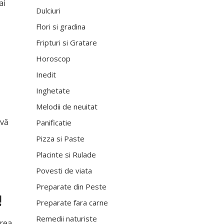
ai
Dulciuri
Flori si gradina
Fripturi si Gratare
Horoscop
Inedit
Inghetate
Melodii de neuitat
ivă
Panificatie
Pizza si Paste
Placinte si Rulade
Povesti de viata
Preparate din Peste
!
Preparate fara carne
Remedii naturiste
irea