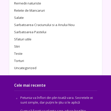
Remedii naturiste
Retete de Mancaruri
Salate
Sarbatoarea Craciunului si a Anului Nou
Sarbatoarea Pastelui
Sfaturi utile
Stiri
Teste
Torturi
Uncategorized
Cele mai recente
Petunia va înflori din plin toată vara. Secretele ei
sunt simple, dar puțini le știu si le aplică
Cum să faceți ca planta care aduce bogăţie,