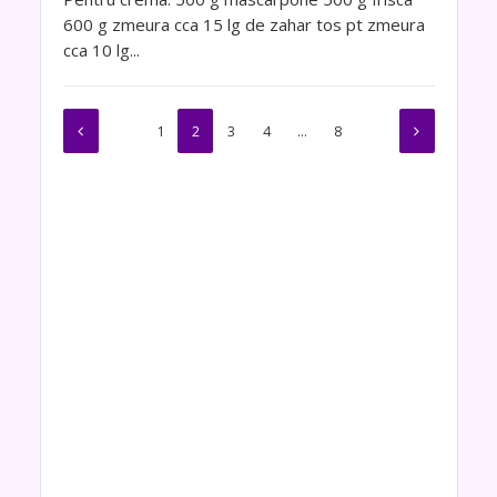
600 g zmeura cca 15 lg de zahar tos pt zmeura
cca 10 lg...
1
2
3
4
…
8