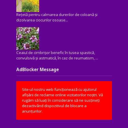
Rețetă pentru calmarea durerilor de coloană și
dizolvarea ciocurilor osoase...
Ceaiul de cimbrișor benefic în tusea spastică,
convulsivă şi astmatică, în caz de reumatism, ...
AdBlocker Message
Site-ul nostru web funcționează cu ajutorul
afișării de reclame online vizitatorilor noștri. Vă
rugăm să luați în considerare să ne susțineți
dezactivând dispozitivul de blocare a
anunțurilor.