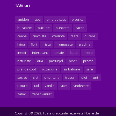
TAG-uri
amidon
apa
bine de stiut
biserica
bucatarie
bucurie
bunatate
cacao
ceapa
ciocolata
credinta
dieta
durere
faina
flori
frisca
frumusete
gradina
inedit
interesant
lamaie
lapte
miere
naturiste
oua
patrunjel
piper
practic
praf de copt
rugaciune
sarbatoare
sare
secret
sfat
smantana
trucuri
ulei
unt
usturoi
util
vanilie
viata
vindecare
zahar
zahar vanilat
Copyright © 2023. Toate drepturile rezervate Floare de