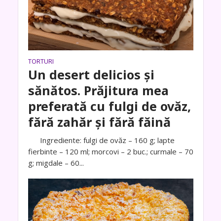
TORTURI
Un desert delicios și
sănătos. Prăjitura mea
preferată cu fulgi de ovăz,
fără zahăr și fără făină
Ingrediente: fulgi de ovăz – 160 g; lapte
fierbinte – 120 ml; morcovi – 2 buc.; curmale – 70
g; migdale – 60...