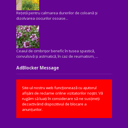
Rețetă pentru calmarea durerilor de coloană și
dizolvarea ciocurilor osoase...
Ceaiul de cimbrișor benefic în tusea spastică,
convulsivă şi astmatică, în caz de reumatism, ...
AdBlocker Message
Site-ul nostru web funcționează cu ajutorul
afișării de reclame online vizitatorilor noștri. Vă
rugăm să luați în considerare să ne susțineți
dezactivând dispozitivul de blocare a
anunțurilor.