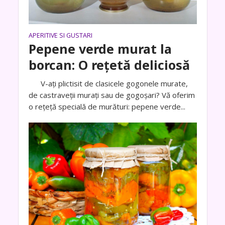
APERITIVE SI GUSTARI
Pepene verde murat la
borcan: O reţetă deliciosă
V-aţi plictisit de clasicele gogonele murate,
de castraveţii muraţi sau de gogoşari? Vă oferim
o reţeţă specială de murături: pepene verde...