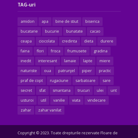
TAG-uri
amidon
apa
bine de stiut
biserica
bucatarie
bucurie
bunatate
cacao
ceapa
ciocolata
credinta
dieta
durere
faina
flori
frisca
frumusete
gradina
inedit
interesant
lamaie
lapte
miere
naturiste
oua
patrunjel
piper
practic
praf de copt
rugaciune
sarbatoare
sare
secret
sfat
smantana
trucuri
ulei
unt
usturoi
util
vanilie
viata
vindecare
zahar
zahar vanilat
Copyright © 2023. Toate drepturile rezervate Floare de