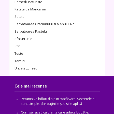
Remedii naturiste
Retete de Mancaruri
Salate
Sarbatoarea Craciunului si a Anului Nou
Sarbatoarea Pastelui
Sfaturi utile
Stiri
Teste
Torturi
Uncategorized
Cele mai recente
Petunia va înflori din plin toată vara. Secretele ei
sunt simple, dar puțini le știu si le aplică
Cum să faceți ca planta care aduce bogăţie,