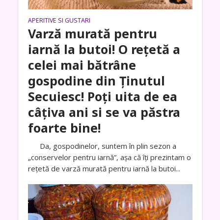
APERITIVE SI GUSTARI
Varză murată pentru
iarnă la butoi! O reţetă a
celei mai bătrâne
gospodine din Ţinutul
Secuiesc! Poţi uita de ea
câţiva ani si se va păstra
foarte bine!
Da, gospodinelor, suntem în plin sezon a
„conservelor pentru iarnă”, aşa că îţi prezintam o
reţetă de varză murată pentru iarnă la butoi...