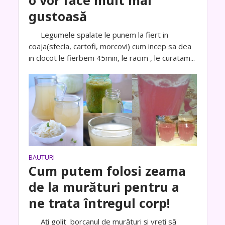
o vor face mult mai
gustoasă
Legumele spalate le punem la fiert in
coaja(sfecla, cartofi, morcovi) cum incep sa dea
in clocot le fierbem 45min, le racim , le curatam...
BAUTURI
Cum putem folosi zeama
de la murături pentru a
ne trata întregul corp!
Ați golit borcanul de murături și vreți să