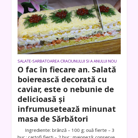
SALATE
SARBATOAREA CRACIUNULUI SI A ANULUI NOU
•
O fac în fiecare an. Salată
boierească decorată cu
caviar, este o nebunie de
delicioasă și
infrumusetează minunat
masa de Sărbători
Ingrediente: brânză – 100 g; ouă fierte – 3
buc.; cartofi fierti – 2 buc.; maioneză; conserve