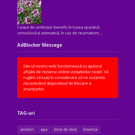
Ceaiul de cimbrișor benefic în tusea spastică,
convulsivă şi astmatică, în caz de reumatism, ...
AdBlocker Message
Site-ul nostru web funcționează cu ajutorul
afișării de reclame online vizitatorilor noștri. Vă
rugăm să luați în considerare să ne susțineți
dezactivând dispozitivul de blocare a
anunțurilor.
TAG-uri
amidon
apa
bine de stiut
biserica