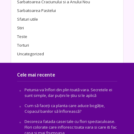
Sarbatoarea Craciunului si a Anului Nou
Sarbatoarea Pastelui
Sfaturi utile
Stiri
Teste
Torturi
Uncategorized
Cele mai recente
Petunia va înflori din plin toată vara. Secretele ei
sunt simple, dar puțini le știu si le aplică
Cum să faceți ca planta care aduce bogăţie,
Copacul banilor să înflorească?
Decoreza fatada casei tale cu flori spectaculoase.
Flori colorate care infloresc toata vara si care iti fac
casa si mai frumoasa