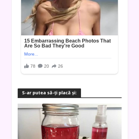
S-ar putea să-ţi placă şi: