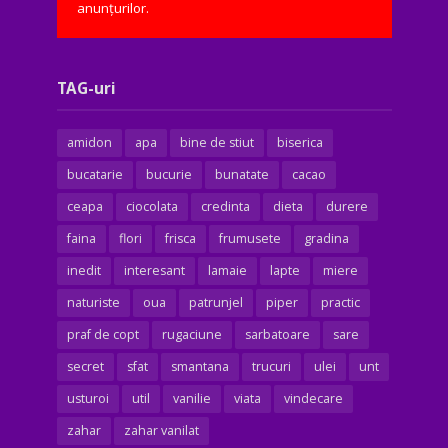
anunțurilor.
TAG-uri
amidon
apa
bine de stiut
biserica
bucatarie
bucurie
bunatate
cacao
ceapa
ciocolata
credinta
dieta
durere
faina
flori
frisca
frumusete
gradina
inedit
interesant
lamaie
lapte
miere
naturiste
oua
patrunjel
piper
practic
praf de copt
rugaciune
sarbatoare
sare
secret
sfat
smantana
trucuri
ulei
unt
usturoi
util
vanilie
viata
vindecare
zahar
zahar vanilat