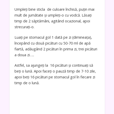
Umpleți bine sticla de culoare închisă, puțin mai
mult de jumătate și umpleți-o cu vodcă. Lăsați
timp de 2 săptămâni, agitând ocazional, apoi
strecurați-o.
Luați pe stomacul gol 1 dată pe zi (dimineața),
începând cu două picături cu 50-70 ml de apă
fiartă, adăugând 2 picături în prima zi, trei picături
a doua zi…..
Astfel, sa ajungeți la 16 picături și continuați să
beți o lună. Apoi faceți o pauză timp de 7-10 zile,
apoi beți 16 picături pe stomacul gol în fiecare zi
timp de o lună.