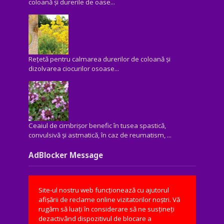
coloană și durerile de oase...
Rețetă pentru calmarea durerilor de coloană și
dizolvarea ciocurilor osoase...
Ceaiul de cimbrișor benefic în tusea spastică,
convulsivă şi astmatică, în caz de reumatism, ...
AdBlocker Message
Site-ul nostru web funcționează cu ajutorul
afișării de reclame online vizitatorilor noștri. Vă
rugăm să luați în considerare să ne susțineți
dezactivând dispozitivul de blocare a