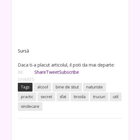
Sursă
Daca ti-a placut articolul, il poti da mai departe:
88
Share
Tweet
Subscribe
SHARES
Tags
alcool
bine de stiut
naturiste
practic
secret
sfat
tiroida
trucuri
util
vindecare