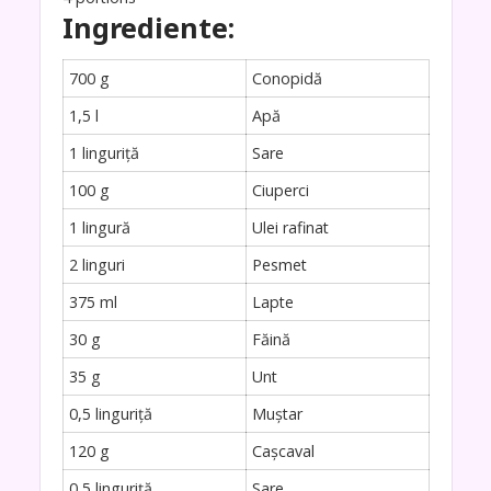
Ingrediente:
700 g
Conopidă
1,5 l
Apă
1 linguriță
Sare
100 g
Ciuperci
1 lingură
Ulei rafinat
2 linguri
Pesmet
375 ml
Lapte
30 g
Făină
35 g
Unt
0,5 linguriță
Muștar
120 g
Cașcaval
0,5 linguriță
Sare