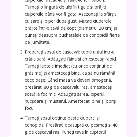
Turnați o lingură de ulei în tigaie și prăjiți
ciupercile până vor fi gata. Asezonați la sfârșit
cu sare și piper după gust. Mutați ciupercile
prăjite într-o tavă de copt (diametrul 20 cm) și
puneți deasupra buchețelele de conopidă fierte
pe jumătate.
Preparați sosul de cașcaval: topiți untul într-o
crăticioară. Adăugați făina și amestecați rapid.
Turnați laptele imediat (cu orice conținut de
grăsime) și amestecați bine, ca să nu rămână
cocoloașe. Când masa va deveni omogenă,
presărați 80 g de cașcavalul ras, amestecați
sosul la foc mic. Adăugați sarea, piperul,
nucșoara și muștarul. Amestecați bine și opriți
focul.
Turnați sosul obținut peste ciuperci și
conopidă. Presărați deasupra cu pesmeți și 40
g de cașcaval ras. Puneți tava în cuptorul