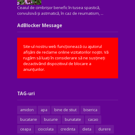
Ceaiul de cimbrișor benefic în tusea spastică,
convulsivă şi astmatică, în caz de reumatism, ...
AdBlocker Message
Site-ul nostru web funcționează cu ajutorul
afișării de reclame online vizitatorilor noștri. Vă
rugăm să luați în considerare să ne susțineți
dezactivând dispozitivul de blocare a
anunțurilor.
TAG-uri
amidon
apa
bine de stiut
biserica
bucatarie
bucurie
bunatate
cacao
ceapa
ciocolata
credinta
dieta
durere