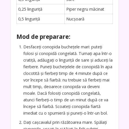
0,25 linguriță
Piper negru măcinat
0,5 linguriță
Nucșoară
Mod de preparare:
Desfaceți conopida buchețele mari: puteți
folosi și conopidă congelată. Turnați apa într-o
cratiță, adăugați o linguriță de sare și aduceți la
fierbere. Puneți buchețelele de conopidă în apa
clocotită și fierbeți timp de 4 minute după ce
vor începe să fiarbă: nu trebuie să fierbeți mai
mult timp, deoarece conopida va deveni
moale. Dacă folosiți conopidă congelată,
atunci fierbeți-o timp de un minut după ce va
începe să fiarbă. Scoateți conopida fiartă
imediat cu o spumieră și puneți-o într-un bol.
Dați cașcavalul prin răzătoarea mare. Spălați
ciupercile, uscați-le și tăiați-le felii subțiri.