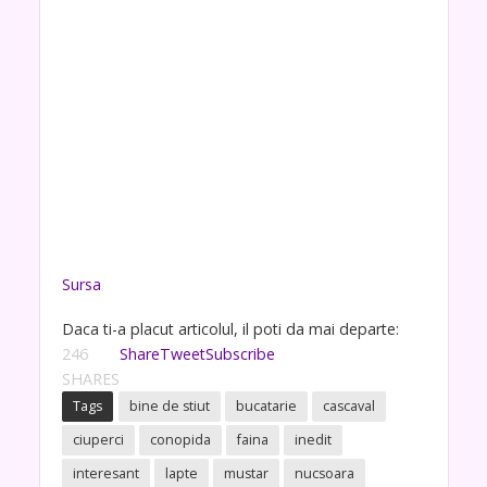
Sursa
Daca ti-a placut articolul, il poti da mai departe:
246
Share
Tweet
Subscribe
SHARES
Tags
bine de stiut
bucatarie
cascaval
ciuperci
conopida
faina
inedit
interesant
lapte
mustar
nucsoara