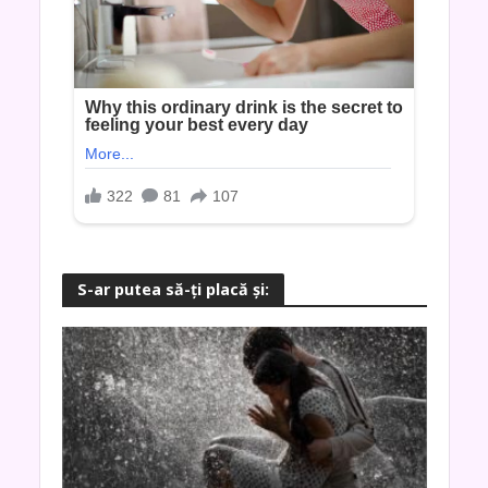
S-ar putea să-ţi placă şi: