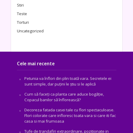
Stiri
Teste
Torturi
Uncategorized
Cele mai recente
Petunia va înflori din plin toată vara. Secretele ei
sunt simple, dar puțini le știu si le aplică
Cum să faceți ca planta care aduce bogăţie,
Copacul banilor să înflorească?
Decoreza fatada casei tale cu flori spectaculoase.
Flori colorate care infloresc toata vara si care iti fac
casa si mai frumoasa
Tufe de trandafiri extraordinare, pozitionate in