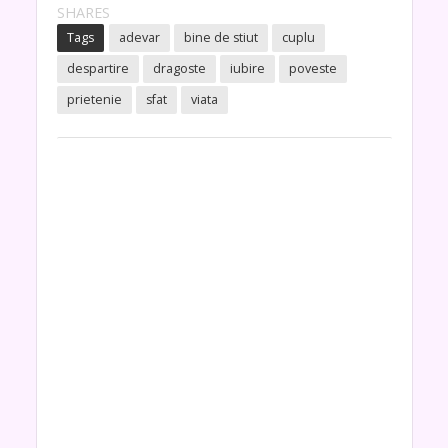
SHARES
Tags
adevar
bine de stiut
cuplu
despartire
dragoste
iubire
poveste
prietenie
sfat
viata