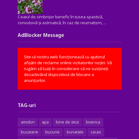
Ceaiul de cimbrișor benefic în tusea spastică,
convulsivă şi astmatică, în caz de reumatism, ...
AdBlocker Message
Site-ul nostru web funcționează cu ajutorul
afișării de reclame online vizitatorilor noștri. Vă
rugăm să luați în considerare să ne susțineți
dezactivând dispozitivul de blocare a
anunțurilor.
TAG-uri
amidon
apa
bine de stiut
biserica
bucatarie
bucurie
bunatate
cacao