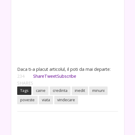
Daca ti-a placut articolul, il poti da mai departe:
234
Share
Tweet
Subscribe
SHARES
Tags
caine
credinta
inedit
minuni
poveste
viata
vindecare