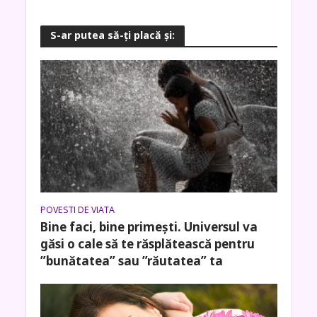
S-ar putea să-ţi placă şi:
POVESTI DE VIATA
Bine faci, bine primești. Universul va
găsi o cale să te răsplătească pentru
”bunătatea” sau ”răutatea” ta