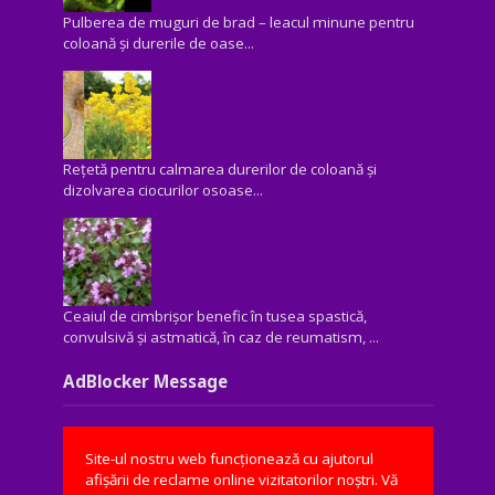
Pulberea de muguri de brad – leacul minune pentru
coloană și durerile de oase...
Rețetă pentru calmarea durerilor de coloană și
dizolvarea ciocurilor osoase...
Ceaiul de cimbrișor benefic în tusea spastică,
convulsivă şi astmatică, în caz de reumatism, ...
AdBlocker Message
Site-ul nostru web funcționează cu ajutorul
afișării de reclame online vizitatorilor noștri. Vă