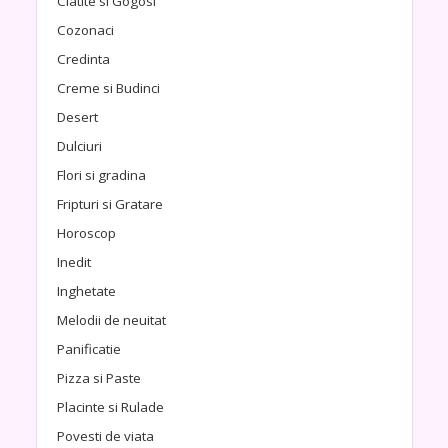
Clatite si Gogosi
Cozonaci
Credinta
Creme si Budinci
Desert
Dulciuri
Flori si gradina
Fripturi si Gratare
Horoscop
Inedit
Inghetate
Melodii de neuitat
Panificatie
Pizza si Paste
Placinte si Rulade
Povesti de viata