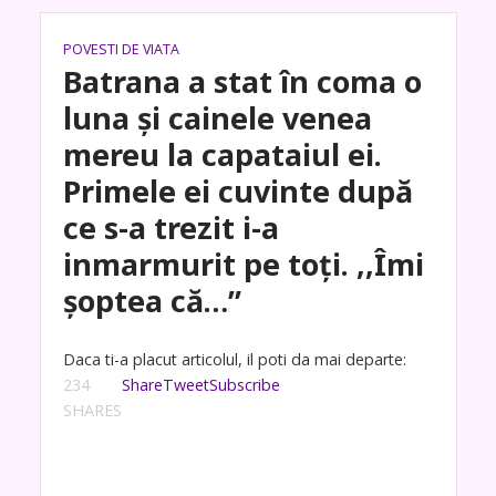
POVESTI DE VIATA
Batrana a stat în coma o
luna și cainele venea
mereu la capataiul ei.
Primele ei cuvinte după
ce s-a trezit i-a
inmarmurit pe toți. ,,Îmi
șoptea că…”
Daca ti-a placut articolul, il poti da mai departe:
234
Share
Tweet
Subscribe
SHARES