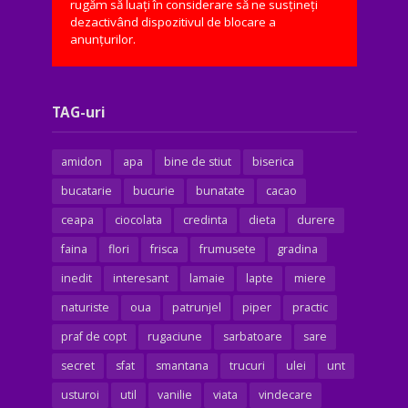
rugăm să luați în considerare să ne susțineți
dezactivând dispozitivul de blocare a
anunțurilor.
TAG-uri
amidon
apa
bine de stiut
biserica
bucatarie
bucurie
bunatate
cacao
ceapa
ciocolata
credinta
dieta
durere
faina
flori
frisca
frumusete
gradina
inedit
interesant
lamaie
lapte
miere
naturiste
oua
patrunjel
piper
practic
praf de copt
rugaciune
sarbatoare
sare
secret
sfat
smantana
trucuri
ulei
unt
usturoi
util
vanilie
viata
vindecare