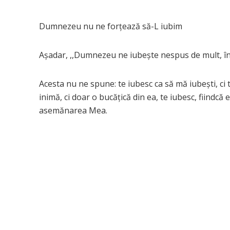
Dumnezeu nu ne forțează să-L iubim
Așadar, ,,Dumnezeu ne iubește nespus de mult, însă
Acesta nu ne spune: te iubesc ca să mă iubești, ci 
inimă, ci doar o bucățică din ea, te iubesc, fiindcă 
asemănarea Mea.