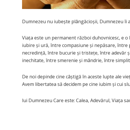
Dumnezeu nu iubește plângăcioșii, Dumnezeu îi ar
Viața este un permanent război duhovnicesc, e o l
iubire şi ură, între compasiune şi nepăsare, între p
necredinţă, între bucurie şi tristeţe, între adevăr ş
inechitate, între smerenie şi mândrie, între simplita
De noi depinde cine câştigă în aceste lupte ale vieţ
Avem libertatea să decidem pe cine iubim şi cui sluj
lui Dumnezeu Care este: Calea, Adevărul, Viața sau