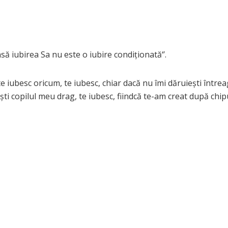
 iubirea Sa nu este o iubire condiționată‘’.
te iubesc oricum, te iubesc, chiar dacă nu îmi dăruiești întrea
ești copilul meu drag, te iubesc, fiindcă te-am creat după chipu