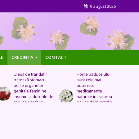
9 august 2026
LE
CREDINTA
CONTACT
Florile păducelului
Panseluța sălbatică –
sunt cele mai
Este eficientă pentru
puternice
cistită, ameliorează
medicamente
constipația, are grijă
naturale în tratarea
de sănătatea urinară,
bolilor de inimă şi a
tratează problemele
celor vasculare.
respiratorii
Sechele postinfarct,
colesterol marit