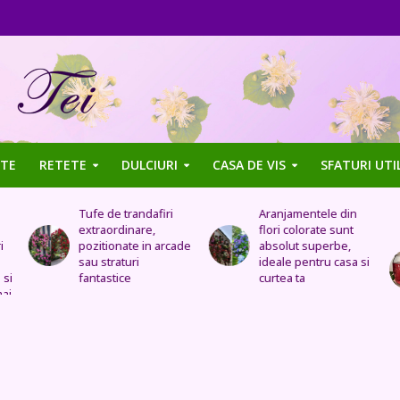
TE
RETETE
DULCIURI
CASA DE VIS
SFATURI UTI
Aranjamentele din
Uleiul de trandafir
flori colorate sunt
tratează stomacul,
de
absolut superbe,
bolile organelor
ideale pentru casa si
genitale feminine,
curtea ta
insomnia, durerile de
cap, de urechi și
înlocuiește cremele
și loțiunile scumpe