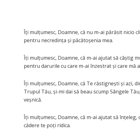
Îţi mulţumesc, Doamne, că nu m-ai părăsit nicio cli
pentru necredinţa și păcătoșenia mea.
Îţi mulţumesc, Doamne, că m-ai ajutat să câştig m
pentru darurile cu care m-ai înzestrat şi care mă 
Îţi mulţumesc, Doamne, că Te răstigneşti şi azi, d
Trupul Tău, şi-mi dai să beau scump Sângele Tău, p
veşnică.
Îţi mulţumesc, Doamne, că m-ai ajutat să înţeleg, c
cădere te poți ridica.