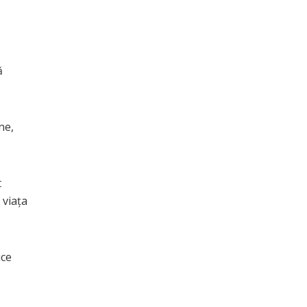
ă
ne,
t
 viaţa
ice