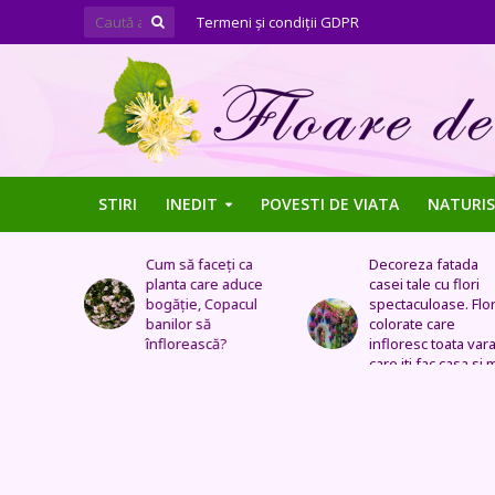
Termeni şi condiţii GDPR
STIRI
INEDIT
POVESTI DE VIATA
NATURIS
ți ca
Decoreza fatada
Tufe de trandafiri
 aduce
casei tale cu flori
extraordinare,
pacul
spectaculoase. Flori
pozitionate in arca
colorate care
sau straturi
?
infloresc toata vara si
fantastice
care iti fac casa si mai
frumoasa