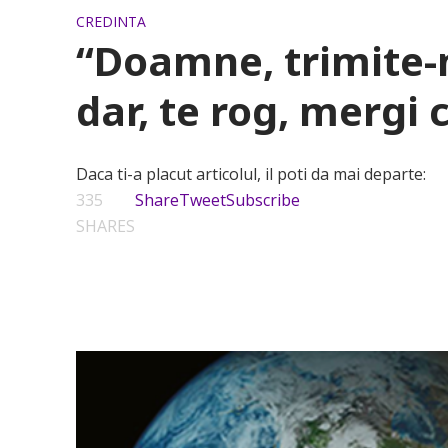
CREDINTA
“Doamne, trimite-
dar, te rog, mergi
Daca ti-a placut articolul, il poti da mai departe:
335
Share
Tweet
Subscribe
SHARES