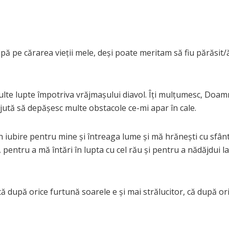
pă pe cărarea vieţii mele, deşi poate meritam să fiu părăsit/
ulte lupte împotriva vrăjmaşului diavol. Îţi mulţumesc, Doam
ajută să depăşesc multe obstacole ce-mi apar în cale.
in iubire pentru mine şi întreaga lume şi mă hrăneşti cu sfân
entru a mă întări în lupta cu cel rău şi pentru a nădăjdui la
ă după orice furtună soarele e şi mai strălucitor, că după or