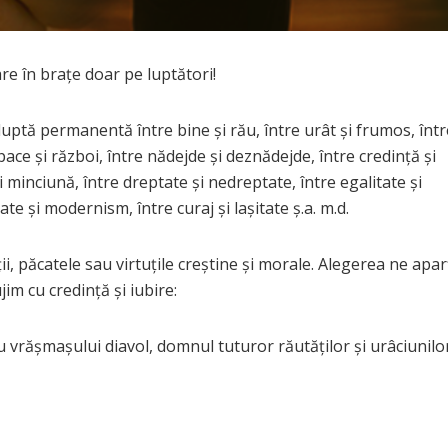
e în brațe doar pe luptători!
uptă permanentă între bine şi rău, între urât şi frumos, într
ace şi război, între nădejde şi deznădejde, între credinţă şi
i minciună, între dreptate şi nedreptate, între egalitate şi
te şi modernism, între curaj şi laşitate ș.a. m.d.
ii, păcatele sau virtuțile creștine și morale. Alegerea ne apar
im cu credinţă şi iubire:
 vrășmașului diavol, domnul tuturor răutăţilor şi urâciunilor