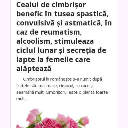
Ceaiul de cimbrișor
benefic în tusea spastică,
convulsivă şi astmatică, în
caz de reumatism,
alcoolism, stimuleaza
ciclul lunar şi secreţia de
lapte la femeile care
alăptează
Cimbrişorul în româneşte s-a numit după
fratele său mai mare, cimbrul, cu care şi
seamănă mult. Cimbrişorul este o plantă foarte
mult...