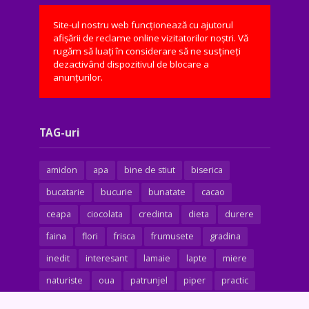
Site-ul nostru web funcționează cu ajutorul
afișării de reclame online vizitatorilor noștri. Vă
rugăm să luați în considerare să ne susțineți
dezactivând dispozitivul de blocare a
anunțurilor.
TAG-uri
amidon
apa
bine de stiut
biserica
bucatarie
bucurie
bunatate
cacao
ceapa
ciocolata
credinta
dieta
durere
faina
flori
frisca
frumusete
gradina
inedit
interesant
lamaie
lapte
miere
naturiste
oua
patrunjel
piper
practic
praf de copt
rugaciune
sarbatoare
sare