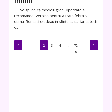
inimii
Se spune că medicul grec Hipocrate a
recomandat verbina pentru a trata febra și
ciuma. Romanii credeau în sfințenia sa, iar aztecii
o...
1
2
3
4
…
72
0