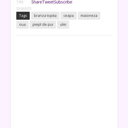
196
Share
Tweet
Subscribe
SHARES
Tags
branza topita
ceapa
maioneza
oua
piept de pui
ulei