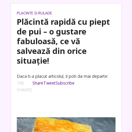
PLACINTE SI RULADE
Plăcintă rapidă cu piept
de pui – o gustare
fabuloasă, ce vă
salvează din orice
situație!
Daca ti-a placut articolul, il poti da mai departe:
196
Share
Tweet
Subscribe
SHARES