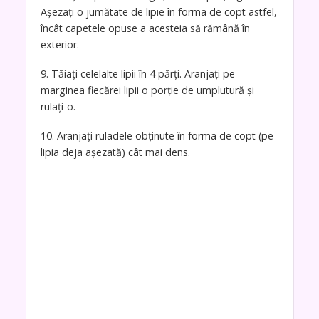
Așezați o jumătate de lipie în forma de copt astfel,
încât capetele opuse a acesteia să rămână în
exterior.
9. Tăiați celelalte lipii în 4 părți. Aranjați pe
marginea fiecărei lipii o porție de umplutură și
rulați-o.
10. Aranjați ruladele obținute în forma de copt (pe
lipia deja așezată) cât mai dens.