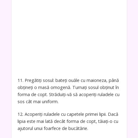
11. Pregătiți sosul: bateți ouăle cu maioneza, până
obțineți o masă omogenă. Turnați sosul obținut în
forma de copt. Străduiți-vă să acoperiți ruladele cu
sos cât mai uniform.
12. Acoperiți ruladele cu capetele primei lipii. Dacă
lipia este mai lată decât forma de copt, tăiați-o cu
ajutorul unui foarfece de bucătărie.