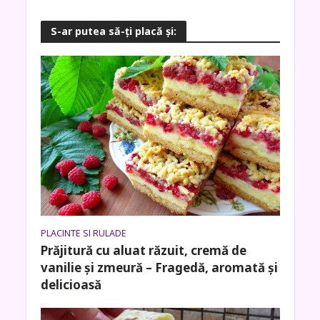
S-ar putea să-ţi placă şi:
PLACINTE SI RULADE
Prăjitură cu aluat răzuit, cremă de
vanilie și zmeură – Fragedă, aromată și
delicioasă