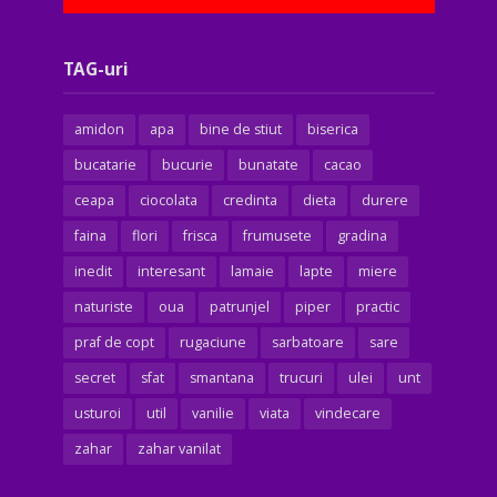
TAG-uri
amidon
apa
bine de stiut
biserica
bucatarie
bucurie
bunatate
cacao
ceapa
ciocolata
credinta
dieta
durere
faina
flori
frisca
frumusete
gradina
inedit
interesant
lamaie
lapte
miere
naturiste
oua
patrunjel
piper
practic
praf de copt
rugaciune
sarbatoare
sare
secret
sfat
smantana
trucuri
ulei
unt
usturoi
util
vanilie
viata
vindecare
zahar
zahar vanilat