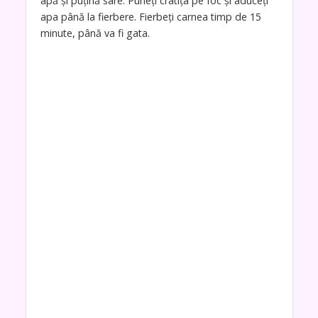
apă și puțină sare. Puneți cratița pe foc și aduceți
apa până la fierbere. Fierbeți carnea timp de 15
minute, până va fi gata.