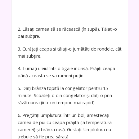
2. Lăsați carnea să se răcească (în supă). Tăiați-o
pai subțire.
3. Curățați ceapa și tăiați-o jumătăți de rondele, cât
mai subțire.
4. Turnați uleiul într-o tigaie încinsă. Prăjiți ceapa
până aceasta se va rumeni puțin.
5. Dați brânza topită la congelator pentru 15
minute. Scoateți-o din congelator și dați-o prin
răzătoarea (într-un tempou mai rapid).
6. Pregătiți umplutura: într-un bol, amestecați
carnea de pui cu ceapa prăjită (la temperatura
camerei) și brânza rasă. Gustați. Umplutura nu
trebuie să fie prea sărată.