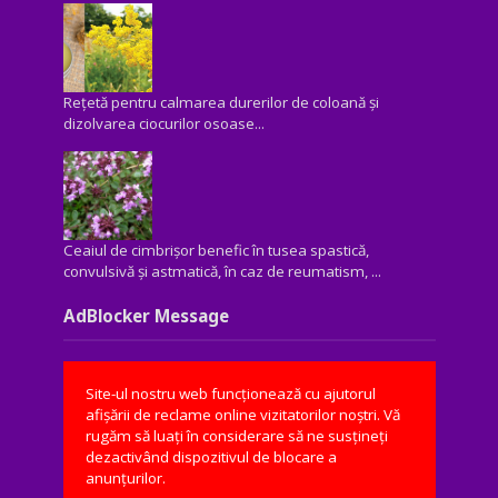
Rețetă pentru calmarea durerilor de coloană și
dizolvarea ciocurilor osoase...
Ceaiul de cimbrișor benefic în tusea spastică,
convulsivă şi astmatică, în caz de reumatism, ...
AdBlocker Message
Site-ul nostru web funcționează cu ajutorul
afișării de reclame online vizitatorilor noștri. Vă
rugăm să luați în considerare să ne susțineți
dezactivând dispozitivul de blocare a
anunțurilor.