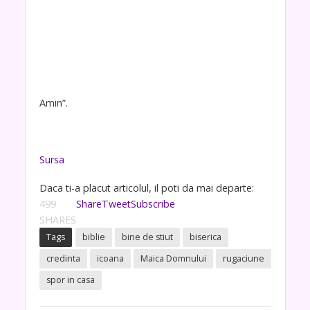
Amin”.
Sursa
Daca ti-a placut articolul, il poti da mai departe:
499
Share
Tweet
Subscribe
SHARES
Tags
biblie
bine de stiut
biserica
credinta
icoana
Maica Domnului
rugaciune
spor in casa