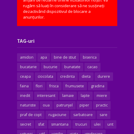
rugăm să luați în considerare să ne susțineți
dezactivând dispozitivul de blocare a
anunțurilor.
TAG-uri
amidon
apa
bine de stiut
biserica
bucatarie
bucurie
bunatate
cacao
ceapa
ciocolata
credinta
dieta
durere
faina
flori
frisca
frumusete
gradina
inedit
interesant
lamaie
lapte
miere
naturiste
oua
patrunjel
piper
practic
praf de copt
rugaciune
sarbatoare
sare
secret
sfat
smantana
trucuri
ulei
unt
usturoi
util
vanilie
viata
vindecare