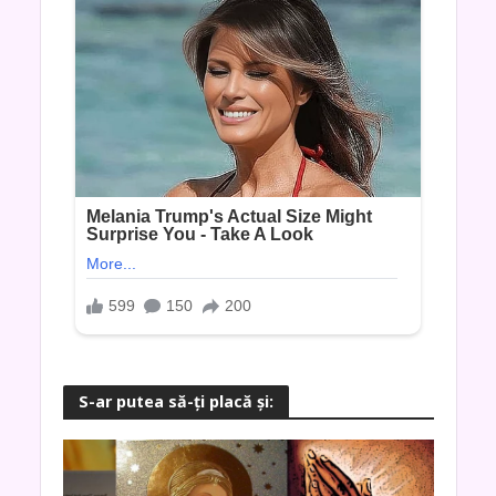
S-ar putea să-ţi placă şi: