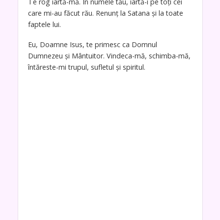
Te rog iartă-mă. În numele tău, iartă-i pe toți cei
care mi-au făcut rău. Renunț la Satana și la toate
faptele lui.
Eu, Doamne Isus, te primesc ca Domnul
Dumnezeu și Mântuitor. Vindeca-mă, schimba-mă,
întăreste-mi trupul, sufletul și spiritul.