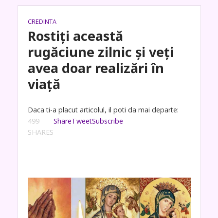
CREDINTA
Rostiți această
rugăciune zilnic și veți
avea doar realizări în
viață
Daca ti-a placut articolul, il poti da mai departe:
499
Share
Tweet
Subscribe
SHARES