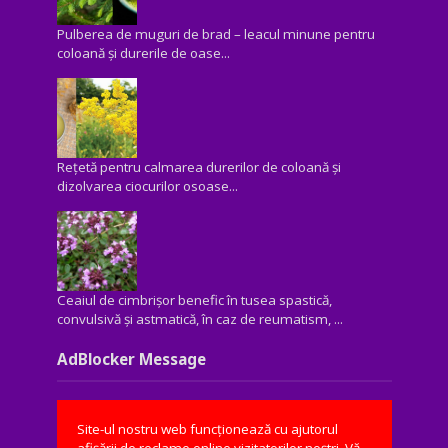
Pulberea de muguri de brad – leacul minune pentru
coloană și durerile de oase...
Rețetă pentru calmarea durerilor de coloană și
dizolvarea ciocurilor osoase...
Ceaiul de cimbrișor benefic în tusea spastică,
convulsivă şi astmatică, în caz de reumatism, ...
AdBlocker Message
Site-ul nostru web funcționează cu ajutorul
afișării de reclame online vizitatorilor noștri. Vă