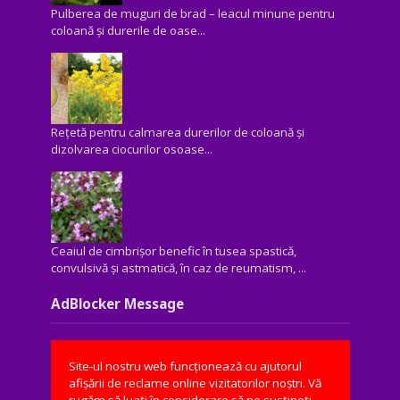
Pulberea de muguri de brad – leacul minune pentru
coloană și durerile de oase...
Rețetă pentru calmarea durerilor de coloană și
dizolvarea ciocurilor osoase...
Ceaiul de cimbrișor benefic în tusea spastică,
convulsivă şi astmatică, în caz de reumatism, ...
AdBlocker Message
Site-ul nostru web funcționează cu ajutorul
afișării de reclame online vizitatorilor noștri. Vă
rugăm să luați în considerare să ne susțineți