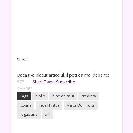
Sursa
Daca ti-a placut articolul, il poti da mai departe:
577
Share
Tweet
Subscribe
SHARES
Tags
biblie
bine de stiut
credinta
icoana
Iisus Hristos
Maica Domnului
rugaciune
util