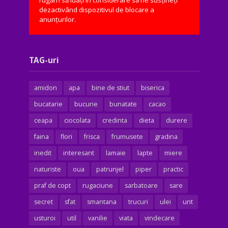
dezactivând dispozitivul de blocare a
anunțurilor.
TAG-uri
amidon
apa
bine de stiut
biserica
bucatarie
bucurie
bunatate
cacao
ceapa
ciocolata
credinta
dieta
durere
faina
flori
frisca
frumusete
gradina
inedit
interesant
lamaie
lapte
miere
naturiste
oua
patrunjel
piper
practic
praf de copt
rugaciune
sarbatoare
sare
secret
sfat
smantana
trucuri
ulei
unt
usturoi
util
vanilie
viata
vindecare