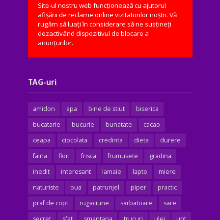
Site-ul nostru web funcționează cu ajutorul
afișării de reclame online vizitatorilor noștri. Vă
rugăm să luați în considerare să ne susțineți
dezactivând dispozitivul de blocare a
anunțurilor.
TAG-uri
amidon
apa
bine de stiut
biserica
bucatarie
bucurie
bunatate
cacao
ceapa
ciocolata
credinta
dieta
durere
faina
flori
frisca
frumusete
gradina
inedit
interesant
lamaie
lapte
miere
naturiste
oua
patrunjel
piper
practic
praf de copt
rugaciune
sarbatoare
sare
secret
sfat
smantana
trucuri
ulei
unt