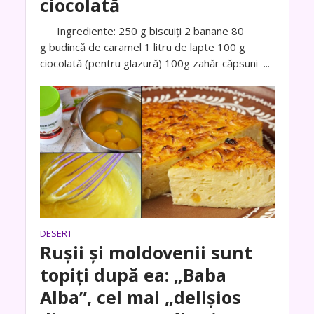
ciocolată
Ingrediente: 250 g biscuiți 2 banane 80
g budincă de caramel 1 litru de lapte 100 g
ciocolată (pentru glazură) 100g zahăr căpsuni ...
DESERT
Rușii și moldovenii sunt
topiți după ea: „Baba
Alba”, cel mai „delișios