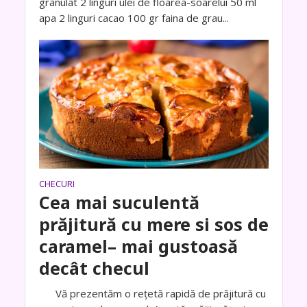
granulat 2 linguri ulei de floarea-soarelui 50 ml
apa 2 linguri cacao 100 gr faina de grau...
CHECURI
Cea mai suculentă
prăjitură cu mere si sos de
caramel– mai gustoasă
decât checul
Vă prezentăm o rețetă rapidă de prăjitură cu