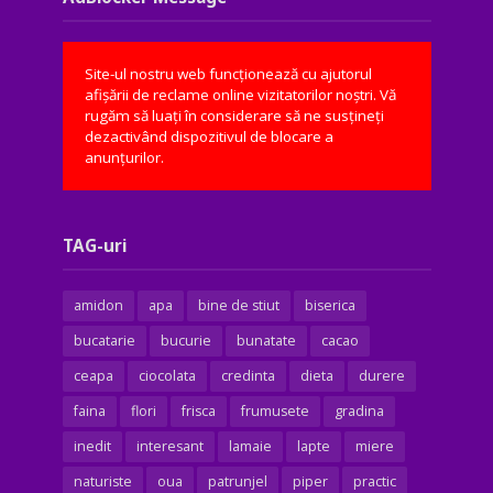
Site-ul nostru web funcționează cu ajutorul
afișării de reclame online vizitatorilor noștri. Vă
rugăm să luați în considerare să ne susțineți
dezactivând dispozitivul de blocare a
anunțurilor.
TAG-uri
amidon
apa
bine de stiut
biserica
bucatarie
bucurie
bunatate
cacao
ceapa
ciocolata
credinta
dieta
durere
faina
flori
frisca
frumusete
gradina
inedit
interesant
lamaie
lapte
miere
naturiste
oua
patrunjel
piper
practic