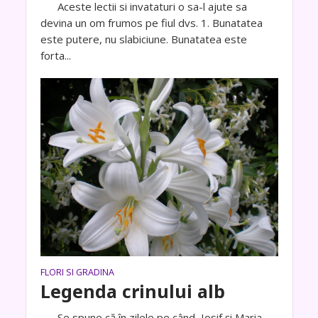
Aceste lectii si invataturi o sa-l ajute sa
devina un om frumos pe fiul dvs. 1. Bunatatea
este putere, nu slabiciune. Bunatatea este
forta...
FLORI SI GRADINA
Legenda crinului alb
Se spune că în zilele pe când, Iosif și Maria