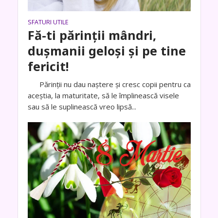
SFATURI UTILE
Fă-ti părinții mândri,
dușmanii geloși și pe tine
fericit!
Părinţii nu dau naştere şi cresc copii pentru ca
aceştia, la maturitate, să le împlinească visele
sau să le suplinească vreo lipsă...