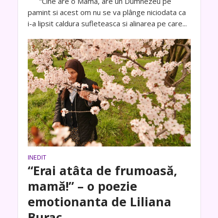
“Cine are o Mama, are un Dumnezeu pe
pamint si acest om nu se va plânge niciodata ca
i-a lipsit caldura sufleteasca si alinarea pe care...
INEDIT
“Erai atâta de frumoasă,
mamă!” – o poezie
emotionanta de Liliana
Burac