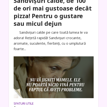
Sandvișuri calde, de 100
de ori mai gustoase decât
pizza! Pentru o gustare
sau micul dejun
Sandvișuri calde pe care toată lumea le va
adora! Rețetă rapidă! Sandvișuri crocante,
aromate, suculente, fierbinți, cu o umplutură
foarte...
SFATURI UTILE