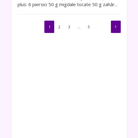
plus: 6 piersici 50 g migdale tocate 50 g zahăr...
1
2
3
…
5