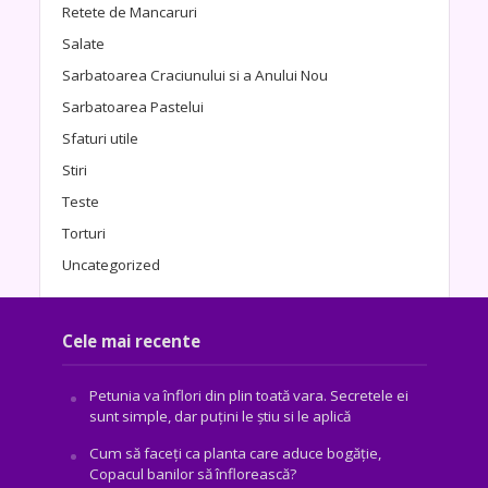
Retete de Mancaruri
Salate
Sarbatoarea Craciunului si a Anului Nou
Sarbatoarea Pastelui
Sfaturi utile
Stiri
Teste
Torturi
Uncategorized
Cele mai recente
Petunia va înflori din plin toată vara. Secretele ei
sunt simple, dar puțini le știu si le aplică
Cum să faceți ca planta care aduce bogăţie,
Copacul banilor să înflorească?