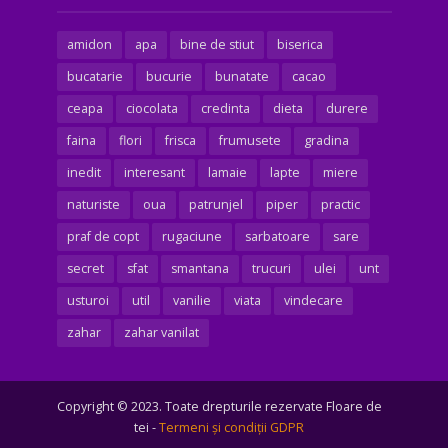
amidon
apa
bine de stiut
biserica
bucatarie
bucurie
bunatate
cacao
ceapa
ciocolata
credinta
dieta
durere
faina
flori
frisca
frumusete
gradina
inedit
interesant
lamaie
lapte
miere
naturiste
oua
patrunjel
piper
practic
praf de copt
rugaciune
sarbatoare
sare
secret
sfat
smantana
trucuri
ulei
unt
usturoi
util
vanilie
viata
vindecare
zahar
zahar vanilat
Copyright © 2023. Toate drepturile rezervate Floare de
tei -
Termeni şi condiţii GDPR