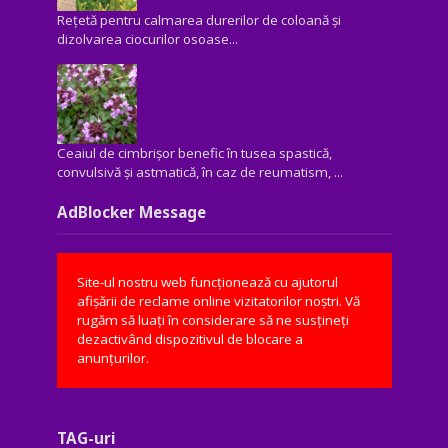
Rețetă pentru calmarea durerilor de coloană și
dizolvarea ciocurilor osoase...
Ceaiul de cimbrișor benefic în tusea spastică,
convulsivă şi astmatică, în caz de reumatism, ...
AdBlocker Message
Site-ul nostru web funcționează cu ajutorul
afișării de reclame online vizitatorilor noștri. Vă
rugăm să luați în considerare să ne susțineți
dezactivând dispozitivul de blocare a
anunțurilor.
TAG-uri