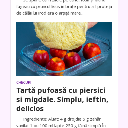
fugeau cu pruncul lisus în brațe pentru a-l proteja
de călăii lui Irod era o arșiță mare...
CHECURI
Tartă pufoasă cu piersici
si migdale. Simplu, ieftin,
delicios
Ingrediente: Aluat: 4 g drojdie 5 g zahăr
vanilat 1 ou 100 ml lapte 250 g făină simplă În