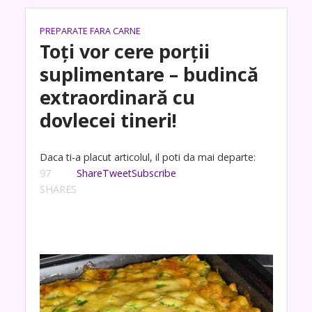
PREPARATE FARA CARNE
Toți vor cere porții
suplimentare – budincă
extraordinară cu
dovlecei tineri!
Daca ti-a placut articolul, il poti da mai departe:
97
Share
Tweet
Subscribe
SHARES