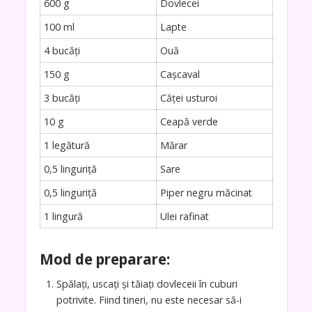
600 g
Dovlecei
100 ml
Lapte
4 bucăți
Ouă
150 g
Cașcaval
3 bucăți
Căței usturoi
10 g
Ceapă verde
1 legătură
Mărar
0,5 linguriță
Sare
0,5 linguriță
Piper negru măcinat
1 lingură
Ulei rafinat
Mod de preparare
:
Spălați, uscați și tăiați dovleceii în cuburi
potrivite. Fiind tineri, nu este necesar să-i