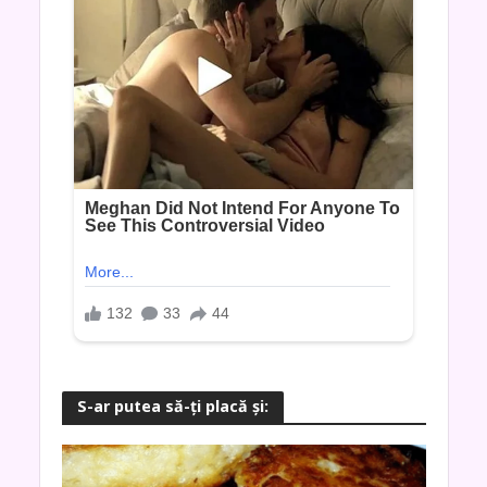
S-ar putea să-ţi placă şi: