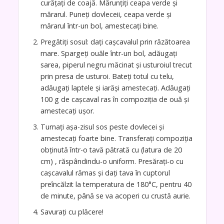
curățați de coajă. Mărunțiți ceapa verde și
mărarul. Puneți dovleceii, ceapa verde și
mărarul într-un bol, amestecați bine.
Pregătiți sosul: dați cașcavalul prin răzătoarea
mare. Spargeți ouăle într-un bol, adăugați
sarea, piperul negru măcinat și usturoiul trecut
prin presa de usturoi. Bateți totul cu telu,
adăugați laptele și iarăși amestecați. Adăugați
100 g de cașcaval ras în compoziția de ouă și
amestecați ușor.
Turnați așa-zisul sos peste dovlecei și
amestecați foarte bine. Transferați compoziția
obținută într-o tavă pătrată cu (latura de 20
cm) , răspândindu-o uniform. Presărați-o cu
cașcavalul rămas și dați tava în cuptorul
preîncălzit la temperatura de 180°C, pentru 40
de minute, până se va acoperi cu crustă aurie.
Savurați cu plăcere!