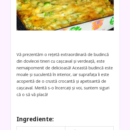
Vă prezentăm o rețetă extraordinară de budincă
din dovlecei tineri cu cașcaval și verdeață, este
nemaipomenit de delicioasă! Această budincă este
moale și suculentă în interior, iar suprafața îi este
acoperită de o crustă crocantă și apetisantă de
cașcaval. Merită s-o încercați și voi, suntem siguri
că o să vă placă!
Ingrediente: