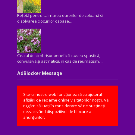
Rețetă pentru calmarea durerilor de coloană și
dizolvarea ciocurilor osoase...
Ceaiul de cimbrișor benefic în tusea spastică,
convulsivă şi astmatică, în caz de reumatism, ...
AdBlocker Message
Site-ul nostru web funcționează cu ajutorul
afișării de reclame online vizitatorilor noștri. Vă
rugăm să luați în considerare să ne susțineți
dezactivând dispozitivul de blocare a
anunțurilor.