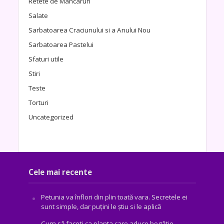
Retete de Mancaruri
Salate
Sarbatoarea Craciunului si a Anului Nou
Sarbatoarea Pastelui
Sfaturi utile
Stiri
Teste
Torturi
Uncategorized
Cele mai recente
Petunia va înflori din plin toată vara. Secretele ei
sunt simple, dar puțini le știu si le aplică
Cum să faceți ca planta care aduce bogăţie,