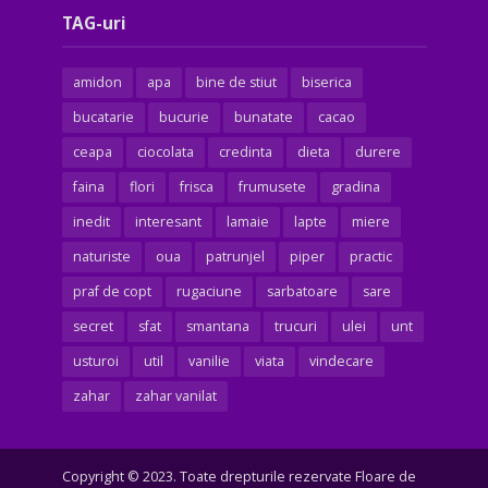
TAG-uri
amidon
apa
bine de stiut
biserica
bucatarie
bucurie
bunatate
cacao
ceapa
ciocolata
credinta
dieta
durere
faina
flori
frisca
frumusete
gradina
inedit
interesant
lamaie
lapte
miere
naturiste
oua
patrunjel
piper
practic
praf de copt
rugaciune
sarbatoare
sare
secret
sfat
smantana
trucuri
ulei
unt
usturoi
util
vanilie
viata
vindecare
zahar
zahar vanilat
Copyright © 2023. Toate drepturile rezervate Floare de