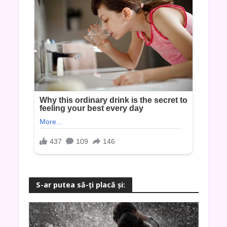
S-ar putea să-ţi placă şi: