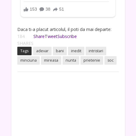
Daca ti-a placut articolul, il poti da mai departe:
184
Share
Tweet
Subscribe
SHARES
Tags
adevar
bani
inedit
intristari
minciuna
mireasa
nunta
prietenie
soc