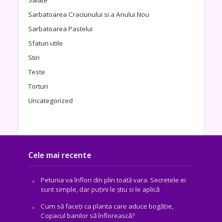
Sarbatoarea Craciunului si a Anului Nou
Sarbatoarea Pastelui
Sfaturi utile
Stiri
Teste
Torturi
Uncategorized
Cele mai recente
Petunia va înflori din plin toată vara. Secretele ei
sunt simple, dar puțini le știu si le aplică
Cum să faceți ca planta care aduce bogăţie,
Copacul banilor să înflorească?