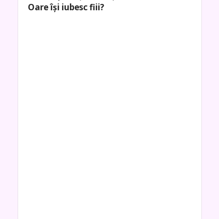
Oare își iubesc fiii?