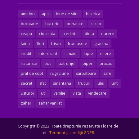
amidon
apa
bine de stiut
biserica
bucatarie
bucurie
bunatate
cacao
ceapa
ciocolata
credinta
dieta
durere
faina
flori
frisca
frumusete
gradina
inedit
interesant
lamaie
lapte
miere
naturiste
oua
patrunjel
piper
practic
praf de copt
rugaciune
sarbatoare
sare
secret
sfat
smantana
trucuri
ulei
unt
usturoi
util
vanilie
viata
vindecare
zahar
zahar vanilat
Copyright © 2023. Toate drepturile rezervate Floare de
tei -
Termeni şi condiţii GDPR