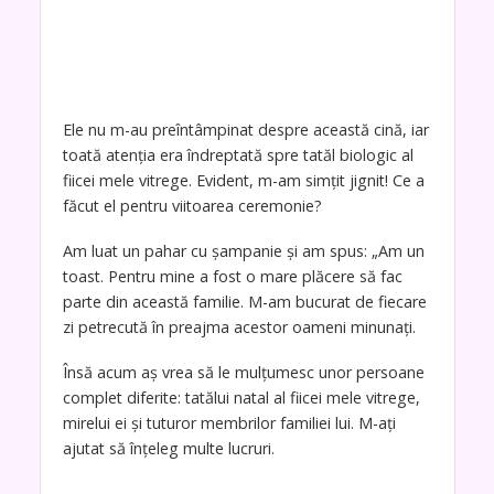
Ele nu m-au preîntâmpinat despre această cină, iar
toată atenția era îndreptată spre tatăl biologic al
fiicei mele vitrege. Evident, m-am simțit jignit! Ce a
făcut el pentru viitoarea ceremonie?
Am luat un pahar cu șampanie și am spus: „Am un
toast. Pentru mine a fost o mare plăcere să fac
parte din această familie. M-am bucurat de fiecare
zi petrecută în preajma acestor oameni minunați.
Însă acum aș vrea să le mulțumesc unor persoane
complet diferite: tatălui natal al fiicei mele vitrege,
mirelui ei și tuturor membrilor familiei lui. M-ați
ajutat să înțeleg multe lucruri.