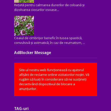
Rețetă pentru calmarea durerilor de coloană și
dizolvarea ciocurilor osoase...
Ceaiul de cimbrișor benefic în tusea spastică,
convulsivă şi astmatică, în caz de reumatism, ...
AdBlocker Message
Site-ul nostru web funcționează cu ajutorul
afișării de reclame online vizitatorilor noștri. Vă
rugăm să luați în considerare să ne susțineți
dezactivând dispozitivul de blocare a
anunțurilor.
TAG-uri