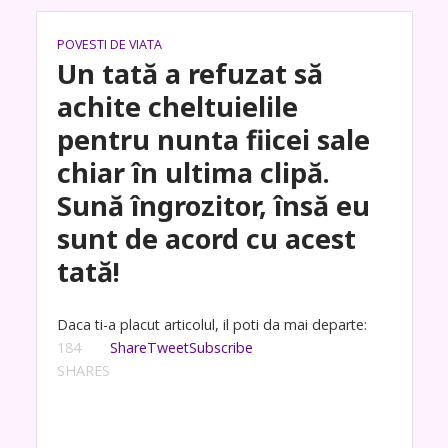
POVESTI DE VIATA
Un tată a refuzat să
achite cheltuielile
pentru nunta fiicei sale
chiar în ultima clipă.
Sună îngrozitor, însă eu
sunt de acord cu acest
tată!
Daca ti-a placut articolul, il poti da mai departe:
184
Share
Tweet
Subscribe
SHARES