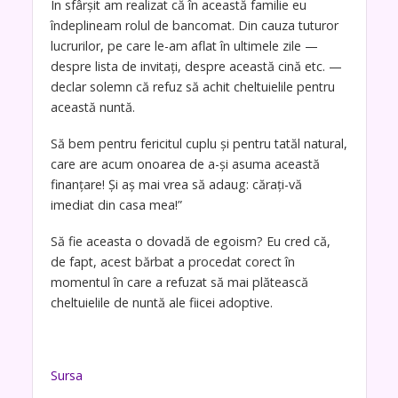
În sfârșit am realizat că în această familie eu
îndeplineam rolul de bancomat. Din cauza tuturor
lucrurilor, pe care le-am aflat în ultimele zile —
despre lista de invitați, despre această cină etc. —
declar solemn că refuz să achit cheltuielile pentru
această nuntă.
Să bem pentru fericitul cuplu și pentru tatăl natural,
care are acum onoarea de a-și asuma această
finanțare! Și aș mai vrea să adaug: cărați-vă
imediat din casa mea!”
Să fie aceasta o dovadă de egoism? Eu cred că,
de fapt, acest bărbat a procedat corect în
momentul în care a refuzat să mai plătească
cheltuielile de nuntă ale fiicei adoptive.
Sursa