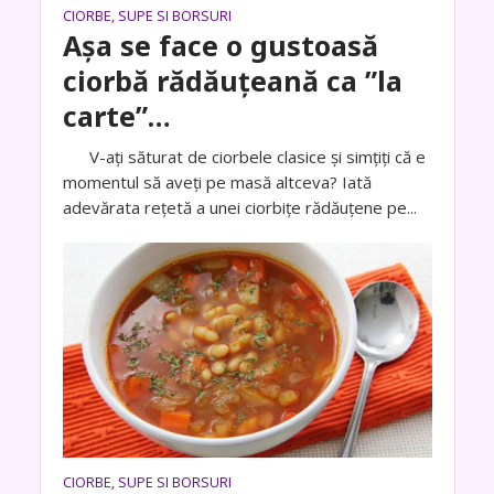
CIORBE, SUPE SI BORSURI
Așa se face o gustoasă
ciorbă rădăuțeană ca ”la
carte”…
V-ați săturat de ciorbele clasice și simțiți că e
momentul să aveți pe masă altceva? Iată
adevărata rețetă a unei ciorbițe rădăuțene pe...
CIORBE, SUPE SI BORSURI