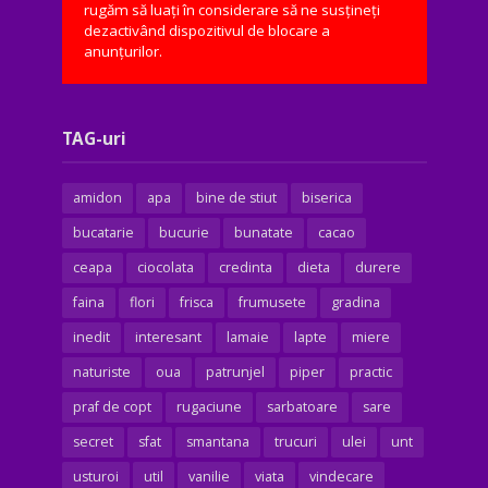
rugăm să luați în considerare să ne susțineți
dezactivând dispozitivul de blocare a
anunțurilor.
TAG-uri
amidon
apa
bine de stiut
biserica
bucatarie
bucurie
bunatate
cacao
ceapa
ciocolata
credinta
dieta
durere
faina
flori
frisca
frumusete
gradina
inedit
interesant
lamaie
lapte
miere
naturiste
oua
patrunjel
piper
practic
praf de copt
rugaciune
sarbatoare
sare
secret
sfat
smantana
trucuri
ulei
unt
usturoi
util
vanilie
viata
vindecare