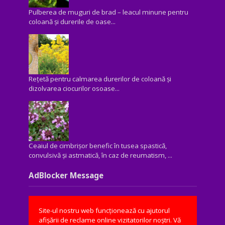
Pulberea de muguri de brad – leacul minune pentru
coloană și durerile de oase...
Rețetă pentru calmarea durerilor de coloană și
dizolvarea ciocurilor osoase...
Ceaiul de cimbrișor benefic în tusea spastică,
convulsivă şi astmatică, în caz de reumatism, ...
AdBlocker Message
Site-ul nostru web funcționează cu ajutorul
afișării de reclame online vizitatorilor noștri. Vă