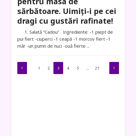
pentru masa de
sărbătoare. Uimiți-i pe cei
dragi cu gustări rafinate!
1. Salată “Cadou” Ingrediente: -1 piept de
pui fiert -ciuperci -1 ceapă -1 morcov fiert -1
măr -un pumn de nuci -ouă fierte ...
1
2
3
4
5
…
21