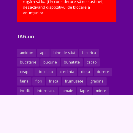
rugăm să luați în considerare să ne susțineți
dezactivând dispozitivul de blocare a
anunțurilor.
TAG-uri
amidon
apa
bine de stiut
biserica
bucatarie
bucurie
bunatate
cacao
ceapa
ciocolata
credinta
dieta
durere
faina
flori
frisca
frumusete
gradina
inedit
interesant
lamaie
lapte
miere
naturiste
oua
patrunjel
piper
practic
praf de copt
rugaciune
sarbatoare
sare
secret
sfat
smantana
trucuri
ulei
unt
usturoi
util
vanilie
viata
vindecare