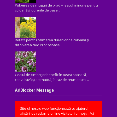
Pulberea de muguri de brad – leacul minune pentru
coloană și durerile de oase...
Rețetă pentru calmarea durerilor de coloană și
dizolvarea ciocurilor osoase...
Ceaiul de cimbrișor benefic în tusea spastică,
convulsivă şi astmatică, în caz de reumatism, ...
AdBlocker Message
Site-ul nostru web funcționează cu ajutorul
afișării de reclame online vizitatorilor noștri. Vă