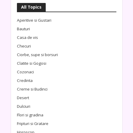
All Topics
Aperitive si Gustari
Bauturi
Casa de vis
Checuri
Ciorbe, supe si borsuri
Clatite si Gogosi
Cozonaci
Credinta
Creme si Budinci
Desert
Dulciuri
Flori si gradina
Fripturi si Gratare
Horoscop