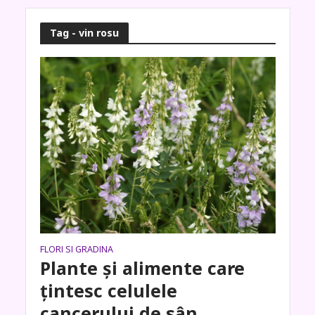
Tag - vin rosu
FLORI SI GRADINA
Plante și alimente care
țintesc celulele
cancerului de sân