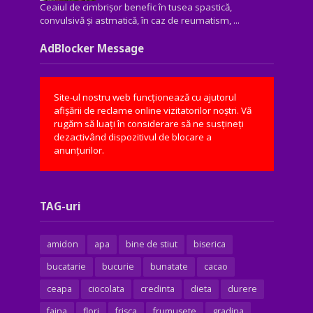
Ceaiul de cimbrișor benefic în tusea spastică,
convulsivă şi astmatică, în caz de reumatism, ...
AdBlocker Message
Site-ul nostru web funcționează cu ajutorul
afișării de reclame online vizitatorilor noștri. Vă
rugăm să luați în considerare să ne susțineți
dezactivând dispozitivul de blocare a
anunțurilor.
TAG-uri
amidon
apa
bine de stiut
biserica
bucatarie
bucurie
bunatate
cacao
ceapa
ciocolata
credinta
dieta
durere
faina
flori
frisca
frumusete
gradina